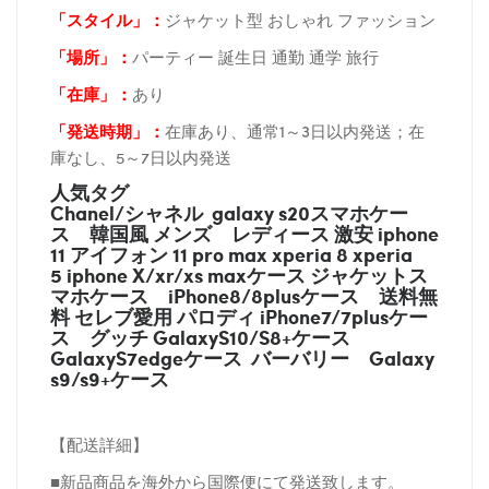
「スタイル」：
ジャケット型 おしゃれ ファッション
「場所
」：
パーティー 誕生日 通勤 通学 旅行
「在庫
」：
あり
「発送時期
」：
在庫あり、通常1～3日以内発送；在
庫なし、5～7日以内発送
人気タグ
Chanel/シャネル galaxy s20スマホケー
ス
韓国風 メンズ レディース 激安 iphone
11 アイフォン 11 pro max xperia 8 xperia
5 iphone X/xr/xs maxケース ジャケットス
マホケース
iPhone8/8plusケース
送料無
料 セレブ愛用 パロディ
iPhone7/7plusケー
ス
グッチ
GalaxyS10/S8+ケース
GalaxyS7edgeケース バーバリー
Galaxy
s9/s9+ケース
【配送詳細】
■新品商品を海外から国際便にて発送致します。