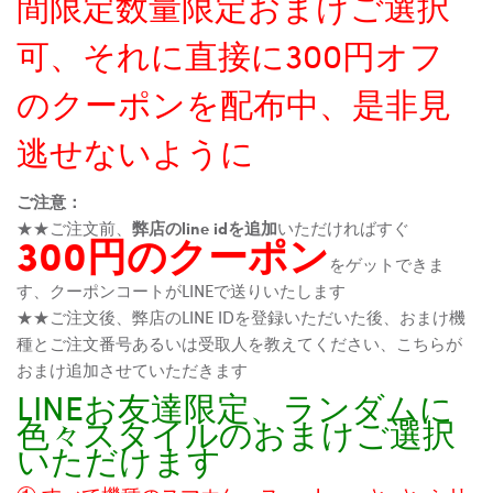
間限定数量限定おまけご選択
可、それに直接に300円オフ
のクーポンを配布中、是非見
逃せないように
ご注意：
★★ご注文前、
弊店のline idを追加
いただければすぐ
300円のクーポン
をゲットできま
す、クーポンコートがLINEで送りいたします
★★ご注文後、弊店のLINE IDを登録いただいた後、おまけ機
種とご注文番号あるいは受取人を教えてください、こちらが
おまけ追加させていただきます
LINEお友達限定、ランダムに
色々スタイルのおまけご選択
いただけます