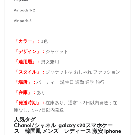
Air pods 1/2
Air pods 3
「カラー」：
3色
「デザイン」
：
ジャケット
「適用層」：
男女兼用
「スタイル」：
ジャケット型 おしゃれ ファッション
「場所
」：
パーティー 誕生日 通勤 通学 旅行
「在庫
」：
あり
「発送時期
」：
在庫あり、通常1～3日以内発送；在
庫なし、5～7日以内発送
人気タグ
Chanel/シャネル galaxy s20スマホケー
ス
韓国風 メンズ レディース 激安 iphone