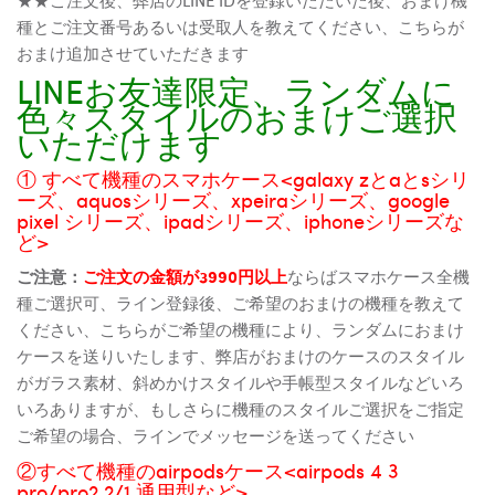
種とご注文番号あるいは受取人を教えてください、こちらが
おまけ追加させていただきます
LINEお友達限定、ランダムに
色々スタイルのおまけご選択
いただけます
① すべて機種のスマホケース<galaxy zとaとsシリ
ーズ、aquosシリーズ、xpeiraシリーズ、google
pixel シリーズ、ipadシリーズ、iphoneシリーズな
ど>
ご注意：
ご注文の金額が3990円以上
ならばスマホケース全機
種ご選択可、ライン登録後、ご希望のおまけの機種を教えて
ください、こちらがご希望の機種により、ランダムにおまけ
ケースを送りいたします、弊店がおまけのケースのスタイル
がガラス素材、斜めかけスタイルや手帳型スタイルなどいろ
いろありますが、もしさらに機種のスタイルご選択をご指定
ご希望の場合、ラインでメッセージを送ってください
②すべて機種のairpodsケース<airpods 4 3
pro/pro2 2/1 通用型など>