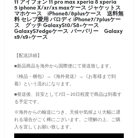
11 アイフォン 11 pro max xperia 8 xperia
5 iphone X/xr/xs maxケース ジャケットス
マホケース
iPhone8/8plusケース
送料無
料 セレブ愛用 パロディ
iPhone7/7plusケー
ス
グッチ
GalaxyS10/S8+ケース
GalaxyS7edgeケース バーバリー
Galaxy
s9/s9+ケース
【配送詳細】
■新品商品を海外から国際便にて発送致します。
《検品・梱包》→《海外発送》→《お客様まで到
着》という流れになります。
■発送後、目安として7日～20日程度で商品は到着す
る予定です。
※海外からの輸送につき、天候や気候より大幅に遅
れる場合がごく稀にございます。ご理解の上、ご購
入を宜しくお願い致します。