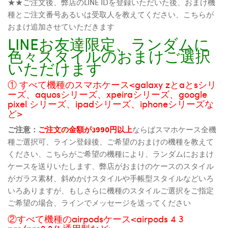
★★ご注文後、弊店のLINE IDを登録いただいた後、おまけ機
種とご注文番号あるいは受取人を教えてください、こちらが
おまけ追加させていただきます
LINEお友達限定、ランダムに
色々スタイルのおまけご選択
いただけます
① すべて機種のスマホケース<galaxy zとaとsシリ
ーズ、aquosシリーズ、xpeiraシリーズ、google
pixel シリーズ、ipadシリーズ、iphoneシリーズな
ど>
ご注意：
ご注文の金額が3990円以上
ならばスマホケース全機
種ご選択可、ライン登録後、ご希望のおまけの機種を教えて
ください、こちらがご希望の機種により、ランダムにおまけ
ケースを送りいたします、弊店がおまけのケースのスタイル
がガラス素材、斜めかけスタイルや手帳型スタイルなどいろ
いろありますが、もしさらに機種のスタイルご選択をご指定
ご希望の場合、ラインでメッセージを送ってください
②すべて機種のairpodsケース<airpods 4 3