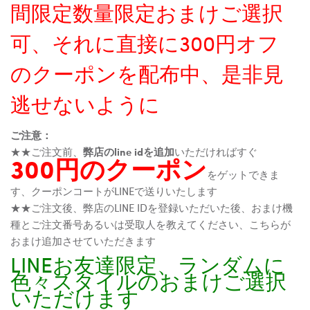
間限定数量限定おまけご選択
可、それに直接に300円オフ
のクーポンを配布中、是非見
逃せないように
ご注意：
★★ご注文前、
弊店のline idを追加
いただければすぐ
300円のクーポン
をゲットできま
す、クーポンコートがLINEで送りいたします
★★ご注文後、弊店のLINE IDを登録いただいた後、おまけ機
種とご注文番号あるいは受取人を教えてください、こちらが
おまけ追加させていただきます
LINEお友達限定、ランダムに
色々スタイルのおまけご選択
いただけます