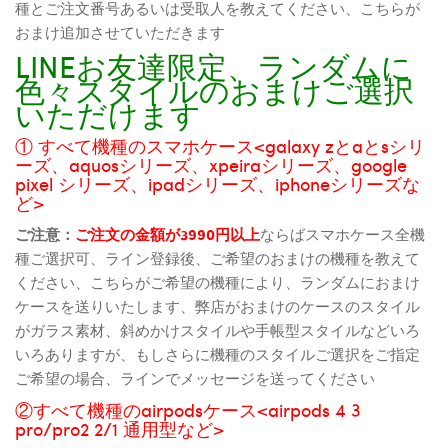
種とご注文番号あるいは受取人を教えてください、こちらが
おまけ追加させていただきます
LINEお友達限定、ランダムに
色々スタイルのおまけご選択
いただけます
① すべて機種のスマホケース<galaxy zとaとsシリ
ーズ、aquosシリーズ、xpeiraシリーズ、google
pixel シリーズ、ipadシリーズ、iphoneシリーズな
ど>
ご注意：
ご注文の金額が3990円以上
ならばスマホケース全機
種ご選択可、ライン登録後、ご希望のおまけの機種を教えて
ください、こちらがご希望の機種により、ランダムにおまけ
ケースを送りいたします、弊店がおまけのケースのスタイル
がガラス素材、斜めかけスタイルや手帳型スタイルなどいろ
いろありますが、もしさらに機種のスタイルご選択をご指定
ご希望の場合、ラインでメッセージを送ってください
②すべて機種のairpodsケース<airpods 4 3
pro/pro2 2/1 通用型など>