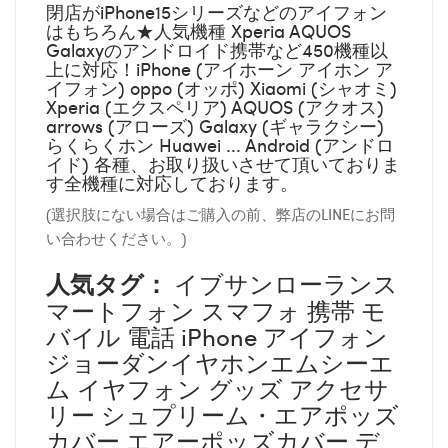
閉店がiPhone15シリーズなどのアイフォン
はもちろん★人気機種 Xperia AQUOS
Galaxyのアンドロイド携帯など450機種以
上に対応！iPhone (アイホーン アイホン ア
イフォン) oppo (オッポ) Xiaomi (シャオミ)
Xperia (エクスペリア) AQUOS (アクオス)
arrows (アローズ) Galaxy (ギャラクシー)
らくらくホン Huawei ... Android (アンドロ
イド) 各種、お取り扱いさせて頂いておりま
す全機種に対応しております。
(選択肢にない場合はご購入の前、弊店のLINEにお問
い合わせください。)
人気タグ：
イブサンローランス
マートフォン スマフォ 携帯 モ
バイル 電話 iPhone アイフォン
ジョーダンイヤホンエムシーエ
ム イヤフォン グッズ アクセサ
リー シュプリーム・エアポッズ
カバー エアーポッズカバー デ