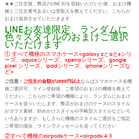
★★ご注文後、弊店のLINE IDを登録いただいた後、おまけ機
種とご注文番号あるいは受取人を教えてください、こちらが
おまけ追加させていただきます
LINEお友達限定、ランダムに
色々スタイルのおまけご選択
いただけます
① すべて機種のスマホケース<galaxy zとaとsシリ
ーズ、aquosシリーズ、xpeiraシリーズ、google
pixel シリーズ、ipadシリーズ、iphoneシリーズな
ど>
ご注意：
ご注文の金額が3990円以上
ならばスマホケース全機
種ご選択可、ライン登録後、ご希望のおまけの機種を教えて
ください、こちらがご希望の機種により、ランダムにおまけ
ケースを送りいたします、弊店がおまけのケースのスタイル
がガラス素材、斜めかけスタイルや手帳型スタイルなどいろ
いろありますが、もしさらに機種のスタイルご選択をご指定
ご希望の場合、ラインでメッセージを送ってください
②すべて機種のairpodsケース<airpods 4 3