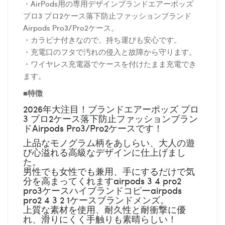
・AirPods用の専用デザインブランドエアーポッズ
プロ3 プロ2ケース落下防止ファッションブランド
Airpods Pro3/Pro2ケース。
・カラビナ付きなので、持ち運びも安心です。
・充電口のフタで汚れの侵入と故障から守ります。
・ワイヤレス充電器でケースを付けたまま充電でき
ます。
■特徴
2026
年大注目！ブランドエアーポッズ プロ
3 プロ2ケース落下防止ファッションブラン
ドAirpods Pro3/Pro2ケースです！
上品なモノグラム柄をあしらい、大人の遊
び心溢れる高級なデザインに仕上げまし
た。
男性でも女性でも兼用、手にするだけで気
分を高まってくれますairpods 3 4 pro2
pro3ケースハイブランドコピーairpods
pro2 4 3 2 1ケースブランドメンズ。
上質な素材を使用、耐久性と耐衝撃に優
れ、滑りにくく手触りも素晴らしい！