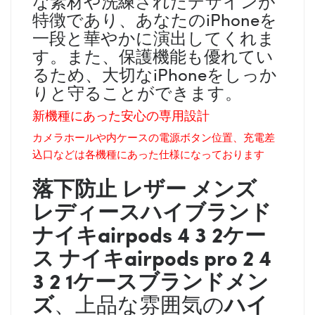
な素材や洗練されたデザインが
特徴であり、あなたのiPhoneを
一段と華やかに演出してくれま
す。また、保護機能も優れてい
るため、大切なiPhoneをしっか
りと守ることができます。
新機種にあった安心の専用設計
カメラホールや内ケースの電源ボタン位置、充電差
込口などは各機種にあった仕様になっております
落下防止 レザー メンズ
レディース
ハイブランド
ナイキ
airpods 4 3 2ケー
ス
ナイキ
airpods pro 2 4
3 2 1ケースブランドメン
ズ
ハイ
、上品な雰囲気の