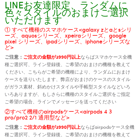
LINEお友達限定、ランダムに
色々スタイルのおまけご選択
いただけます
① すべて機種のスマホケース<galaxy zとaとsシリ
ーズ、aquosシリーズ、xpeiraシリーズ、google
pixel シリーズ、ipadシリーズ、iphoneシリーズな
ど>
ご注意：
ご注文の金額が3990円以上
ならばスマホケース全機
種ご選択可、ライン登録後、ご希望のおまけの機種を教えて
ください、こちらがご希望の機種により、ランダムにおまけ
ケースを送りいたします、弊店がおまけのケースのスタイル
がガラス素材、斜めかけスタイルや手帳型スタイルなどいろ
いろありますが、もしさらに機種のスタイルご選択をご指定
ご希望の場合、ラインでメッセージを送ってください
②すべて機種のairpodsケース<airpods 4 3
pro/pro2 2/1 通用型など>
ご注意：
ご注文の金額が3990円以上
ならばairpodsケース全機
種ご選択可、ライン登録後、ご希望のおまけの機種を教えて