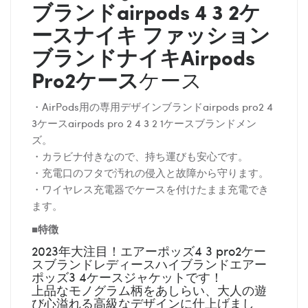
ブランドairpods 4 3 2ケ
ース
ナイキ
ファッション
ブランド
ナイキ
Airpods
Pro2ケース
ケース
・AirPods用の専用デザインブランドairpods pro2 4
3ケースairpods pro 2 4 3 2 1ケースブランドメン
ズ。
・カラビナ付きなので、持ち運びも安心です。
・充電口のフタで汚れの侵入と故障から守ります。
・ワイヤレス充電器でケースを付けたまま充電でき
ます。
■特徴
2023年大注目！エアーポッズ4 3 pro2ケー
スブランドレディースハイブランドエアー
ポッズ3 4ケースジャケットです！
上品なモノグラム柄をあしらい、大人の遊
び心溢れる高級なデザインに仕上げまし