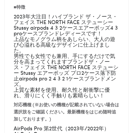
■特徴
2023年大注目！ハイブランド ザ・ノース・
フェイス THE NORTH FACE ステューシー
Stussy airpods 4 3 2ケースエアーポッズ4 3
proケースブランドレディースです！
上品なモノグラム柄をあしらい、大人の遊
び心溢れる高級なデザインに仕上げまし
た。
男性でも女性でも兼用、手にするだけで気
分を高まってくれますブランドザ・ノー
ス・フェイス THE NORTH FACE ステューシ
ー Stussy エアーポッズ プロ2ケース落下防
止airpods pro 2 4 3 2 1ケースブランドメン
ズ。
上質な素材を使用、耐久性と耐衝撃に優
れ、滑りにくく手触りも素晴らしい！
対応機種 (※お使いの機種が記載されていない場合は
選択肢をご確認ください。最新機種をはじめ随時追
加しております。)
AirPods Pro 第2世代（2023年/2022年）