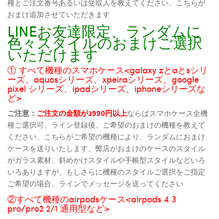
種とご注文番号あるいは受取人を教えてください、こちらが
おまけ追加させていただきます
LINEお友達限定、ランダムに
色々スタイルのおまけご選択
いただけます
① すべて機種のスマホケース<galaxy zとaとsシリ
ーズ、aquosシリーズ、xpeiraシリーズ、google
pixel シリーズ、ipadシリーズ、iphoneシリーズな
ど>
ご注意：
ご注文の金額が3990円以上
ならばスマホケース全機
種ご選択可、ライン登録後、ご希望のおまけの機種を教えて
ください、こちらがご希望の機種により、ランダムにおまけ
ケースを送りいたします、弊店がおまけのケースのスタイル
がガラス素材、斜めかけスタイルや手帳型スタイルなどいろ
いろありますが、もしさらに機種のスタイルご選択をご指定
ご希望の場合、ラインでメッセージを送ってください
②すべて機種のairpodsケース<airpods 4 3
pro/pro2 2/1 通用型など>