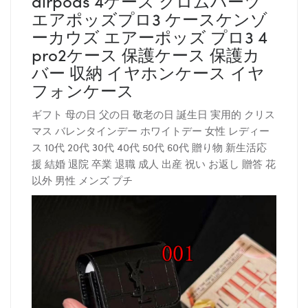
airpods 4ケース クロムハーツ
エアポッズプロ3 ケースケンゾ
ーカウズ エアーポッズ プロ3 4
pro2ケース 保護ケース 保護カ
バー 収納 イヤホンケース イヤ
フォンケース
ギフト 母の日 父の日 敬老の日 誕生日 実用的 クリス
マス バレンタインデー ホワイトデー 女性 レディー
ス 10代 20代 30代 40代 50代 60代 贈り物 新生活応
援 結婚 退院 卒業 退職 成人 出産 祝い お返し 贈答 花
以外 男性 メンズ プチ