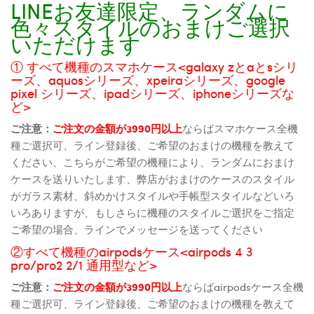
LINEお友達限定、ランダムに
色々スタイルのおまけご選択
いただけます
① すべて機種のスマホケース<galaxy zとaとsシリ
ーズ、aquosシリーズ、xpeiraシリーズ、google
pixel シリーズ、ipadシリーズ、iphoneシリーズな
ど>
ご注意：
ご注文の金額が3990円以上
ならばスマホケース全機
種ご選択可、ライン登録後、ご希望のおまけの機種を教えて
ください、こちらがご希望の機種により、ランダムにおまけ
ケースを送りいたします、弊店がおまけのケースのスタイル
がガラス素材、斜めかけスタイルや手帳型スタイルなどいろ
いろありますが、もしさらに機種のスタイルご選択をご指定
ご希望の場合、ラインでメッセージを送ってください
②すべて機種のairpodsケース<airpods 4 3
pro/pro2 2/1 通用型など>
ご注意：
ご注文の金額が3990円以上
ならばairpodsケース全機
種ご選択可、ライン登録後、ご希望のおまけの機種を教えて