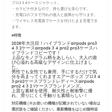
プロ3 3 4ケースジャケット。
・カラビナ付きなので、持ち運びも安心です。
・充電口のフタで汚れの侵入と故障から守ります。
・ワイヤレス充電器でケースを付けたまま充電でき
ます。
■特徴
2026年大注目！ハイブランドairpods pro3
4 3 2ケースairpods 3 4 pro2 pro3ケースハ
イブランドコピーです！
上品なモノグラム柄をあしらい、大人の遊
び心溢れる高級なデザインに仕上げまし
た。
男性でも女性でも兼用、手にするだけで気
分を高まってくれますエアーポッズ プロ3 4
3 pro2ケースブランドレディースairpods
pro2 4 3 2 1ケースブランドメンズ。
上質な素材を使用、耐久性と耐衝撃に優
れ、滑りにくく手触りも素晴らしい！
対応機種 (※お使いの機種が記載されていない場合は
選択肢をご確認ください。最新機種をはじめ随時追