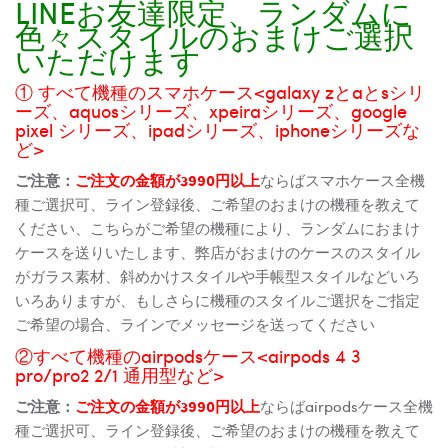
LINEお友達限定、ランダムに
色々スタイルのおまけご選択
いただけます
① すべて機種のスマホケース<galaxy zとaとsシリ
ーズ、aquosシリーズ、xpeiraシリーズ、google
pixel シリーズ、ipadシリーズ、iphoneシリーズな
ど>
ご注意：
ご注文の金額が3990円以上
ならばスマホケース全機
種ご選択可、ライン登録後、ご希望のおまけの機種を教えて
ください、こちらがご希望の機種により、ランダムにおまけ
ケースを送りいたします、弊店がおまけのケースのスタイル
がガラス素材、斜めかけスタイルや手帳型スタイルなどいろ
いろありますが、もしさらに機種のスタイルご選択をご指定
ご希望の場合、ラインでメッセージを送ってください
②すべて機種のairpodsケース<airpods 4 3
pro/pro2 2/1 通用型など>
ご注意：
ご注文の金額が3990円以上
ならばairpodsケース全機
種ご選択可、ライン登録後、ご希望のおまけの機種を教えて