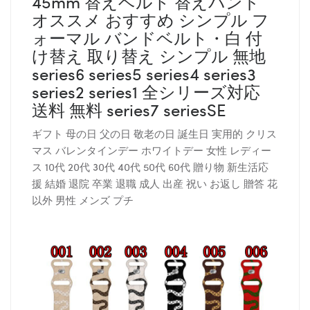
45mm 替えベルト 替えバンド
オススメ おすすめ シンプル フ
ォーマル バンドベルト・白 付
け替え 取り替え シンプル 無地
series6 series5 series4 series3
series2 series1 全シリーズ対応
送料 無料 series7 seriesSE
ギフト 母の日 父の日 敬老の日 誕生日 実用的 クリス
マス バレンタインデー ホワイトデー 女性 レディー
ス 10代 20代 30代 40代 50代 60代 贈り物 新生活応
援 結婚 退院 卒業 退職 成人 出産 祝い お返し 贈答 花
以外 男性 メンズ プチ