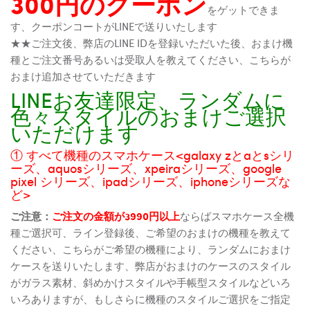
300円のクーポン
をゲットできま
す、クーポンコートがLINEで送りいたします
★★ご注文後、弊店のLINE IDを登録いただいた後、おまけ機
種とご注文番号あるいは受取人を教えてください、こちらが
おまけ追加させていただきます
LINEお友達限定、ランダムに
色々スタイルのおまけご選択
いただけます
① すべて機種のスマホケース<galaxy zとaとsシリ
ーズ、aquosシリーズ、xpeiraシリーズ、google
pixel シリーズ、ipadシリーズ、iphoneシリーズな
ど>
ご注意：
ご注文の金額が3990円以上
ならばスマホケース全機
種ご選択可、ライン登録後、ご希望のおまけの機種を教えて
ください、こちらがご希望の機種により、ランダムにおまけ
ケースを送りいたします、弊店がおまけのケースのスタイル
がガラス素材、斜めかけスタイルや手帳型スタイルなどいろ
いろありますが、もしさらに機種のスタイルご選択をご指定