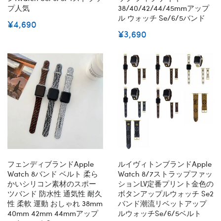
プ人気
38/40/42/44/45mmアップ
ル ウォッチ Se/6/5バンド
¥4,690
¥3,690
フェンディブランドApple
ルイヴィトンブランドapple
Watch 8バンド ベルト 柔ら
Watch 8/7ストラップファッ
かいシリコン素材のスポー
ションLV定番プリント金色の
ツバンド 防水性 通気性 耐久
ボタンアップルウォッチ Se2
性 柔軟 運動 おしゃれ 38mm
バンド潮流リベットアップ
40mm 42mm 44mmアップ
ルウォッチse/6/5ベルト