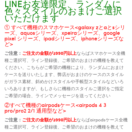
LINEお友達限定、ランダムに
色々スタイルのおまけご選択
いただけます
① すべて機種のスマホケース<galaxy zとaとsシリ
ーズ、aquosシリーズ、xpeiraシリーズ、google
pixel シリーズ、ipadシリーズ、iphoneシリーズな
ど>
ご注意：
ご注文の金額が3990円以上
ならばスマホケース全機
種ご選択可、ライン登録後、ご希望のおまけの機種を教えて
ください、こちらがご希望の機種により、ランダムにおまけ
ケースを送りいたします、弊店がおまけのケースのスタイル
がガラス素材、斜めかけスタイルや手帳型スタイルなどいろ
いろありますが、もしさらに機種のスタイルご選択をご指定
ご希望の場合、ラインでメッセージを送ってください
②すべて機種のairpodsケース<airpods 4 3
pro/pro2 2/1 通用型など>
ご注意：
ご注文の金額が3990円以上
ならばairpodsケース全機
種ご選択可、ライン登録後、ご希望のおまけの機種を教えて