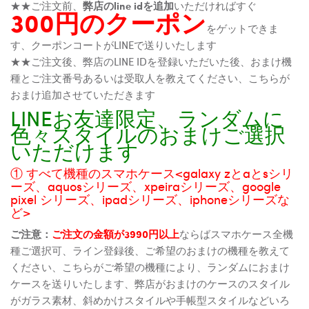
★★ご注文前、
弊店のline idを追加
いただければすぐ
300円のクーポン
をゲットできま
す、クーポンコートがLINEで送りいたします
★★ご注文後、弊店のLINE IDを登録いただいた後、おまけ機
種とご注文番号あるいは受取人を教えてください、こちらが
おまけ追加させていただきます
LINEお友達限定、ランダムに
色々スタイルのおまけご選択
いただけます
① すべて機種のスマホケース<galaxy zとaとsシリ
ーズ、aquosシリーズ、xpeiraシリーズ、google
pixel シリーズ、ipadシリーズ、iphoneシリーズな
ど>
ご注意：
ご注文の金額が3990円以上
ならばスマホケース全機
種ご選択可、ライン登録後、ご希望のおまけの機種を教えて
ください、こちらがご希望の機種により、ランダムにおまけ
ケースを送りいたします、弊店がおまけのケースのスタイル
がガラス素材、斜めかけスタイルや手帳型スタイルなどいろ