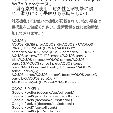
8a 7a 9 proケース。
上質な素材を使用、耐久性と耐衝撃に優
れ、滑りにくく手触りも素晴らしい！
対応機種 (※お使いの機種が記載されていない場合は
選択肢をご確認ください。最新機種をはじめ随時追
加しております。)
AQUOS：
AQUOS R9/R9 pro/AQUOS R8/AQUOS R7/AQUOS
R6/AQUOS R5G/AQUOS R3/AQUOS R2
compact/AQUOS R2/AQUOS R compact/AQUOS R
AQUOS sense8/AQUOS sense7/AQUOS sense7
plus/AQUOS sense6s/AQUOS sense6/AQUOS
sense5G/AQUOS sense4 plus/AQUOS sense4
basic/AQUOS sense4 lite/AQUOS sense4/AQUOS
sense3 basicなど
AQUOS zero6/AQUOS zero5G basic/AQUOS zero5G
basic DX/AQUOS zero2など
AQUOS wish3/AQUOS wish2/AQUOS wish
GOOGLE PIXEL：
Google Pixel8a (docomo/au/softbank)
Google Pixel8 pro (docomo/au/softbank)
Google Pixel8 (docomo/au/softbank)
Google Pixel7a (docomo/au/softbank)
Google Pixel7 (au/softbank)
Google Pixel6a (au/softbank)