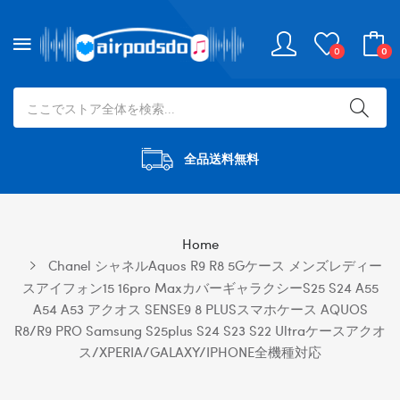
0
0
全品送料無料
Home
Chanel シャネルaquos R9 R8 5Gケース メンズレディー
スアイフォン15 16pro Maxカバーギャラクシーs25 S24 A55
A54 A53 アクオス SENSE9 8 PLUSスマホケース AQUOS
R8/R9 PRO Samsung S25plus S24 S23 S22 Ultraケースアクオ
ス/XPERIA/GALAXY/IPHONE全機種対応