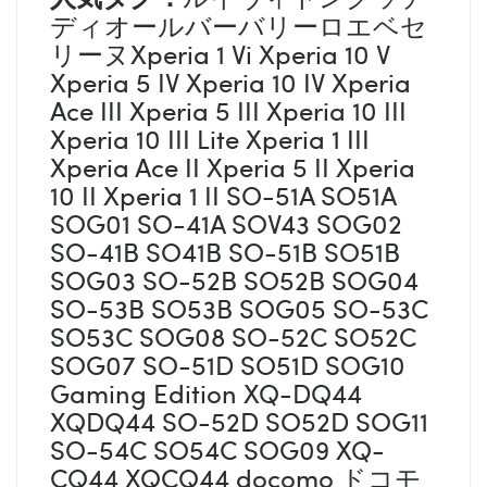
ディオールバーバリーロエベセ
リーヌXperia 1 Vi Xperia 10 V
Xperia 5 IV Xperia 10 IV Xperia
Ace III Xperia 5 III Xperia 10 III
Xperia 10 III Lite Xperia 1 III
Xperia Ace II Xperia 5 II Xperia
10 II Xperia 1 II SO-51A SO51A
SOG01 SO-41A SOV43 SOG02
SO-41B SO41B SO-51B SO51B
SOG03 SO-52B SO52B SOG04
SO-53B SO53B SOG05 SO-53C
SO53C SOG08 SO-52C SO52C
SOG07 SO-51D SO51D SOG10
Gaming Edition XQ-DQ44
XQDQ44 SO-52D SO52D SOG11
SO-54C SO54C SOG09 XQ-
CQ44 XQCQ44 docomo ドコモ