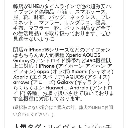
弊店がLINEのタイムラインで他の超激安ハ
イブランド偽物品（時計、スマホケース、
服、靴、財布、バッグ、ネックレス、ブレ
スネット、マフラー、サングラス、寝具、
毛布、マフラー、靴、ペット用品など全て
の生活用品）を取り扱っております、ぜひ
見逃せないように
閉店がiPhone15シリーズなどのアイフォン
はもちろん★人気機種 Xperia AQUOS
Galaxyのアンドロイド携帯など450機種以
上に対応！iPhone (アイホーン アイホン ア
イフォン) oppo (オッポ) Xiaomi (シャオミ)
Xperia (エクスペリア) AQUOS (アクオス)
arrows (アローズ) Galaxy (ギャラクシー)
らくらくホン Huawei ... Android (アンドロ
イド) 各種、お取り扱いさせて頂いておりま
す全機種に対応しております。
(選択肢にない場合はご購入の前、弊店のLINEにお問
い合わせください。)
人気タグ：
ルイヴィトングッチ