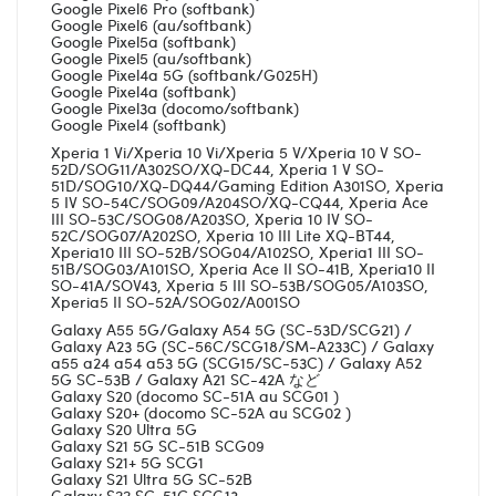
Google Pixel6 Pro (softbank)
Google Pixel6 (au/softbank)
Google Pixel5a (softbank)
Google Pixel5 (au/softbank)
Google Pixel4a 5G (softbank/G025H)
Google Pixel4a (softbank)
Google Pixel3a (docomo/softbank)
Google Pixel4 (softbank)
Xperia 1 Vi/Xperia 10 Vi/Xperia 5 V/Xperia 10 V SO-
52D/SOG11/A302SO/XQ-DC44, Xperia 1 V SO-
51D/SOG10/XQ-DQ44/Gaming Edition A301SO, Xperia
5 IV SO-54C/SOG09/A204SO/XQ-CQ44, Xperia Ace
III SO-53C/SOG08/A203SO, Xperia 10 IV SO-
52C/SOG07/A202SO, Xperia 10 III Lite XQ-BT44,
Xperia10 III SO-52B/SOG04/A102SO, Xperia1 III SO-
51B/SOG03/A101SO, Xperia Ace II SO-41B, Xperia10 II
SO-41A/SOV43, Xperia 5 III SO-53B/SOG05/A103SO,
Xperia5 II SO-52A/SOG02/A001SO
Galaxy A55 5G/Galaxy A54 5G (SC-53D/SCG21) /
Galaxy A23 5G (SC-56C/SCG18/SM-A233C) / Galaxy
a55 a24 a54 a53 5G (SCG15/SC-53C) / Galaxy A52
5G SC-53B / Galaxy A21 SC-42A など
Galaxy S20 (docomo SC-51A au SCG01 )
Galaxy S20+ (docomo SC-52A au SCG02 )
Galaxy S20 Ultra 5G
Galaxy S21 5G SC-51B SCG09
Galaxy S21+ 5G SCG1
Galaxy S21 Ultra 5G SC-52B
Galaxy S22 SC-51C SCG13