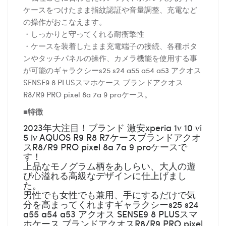
ケースをつけたまま指紋認証や音量調整、充電など
の操作がおこなえます。
・しっかりと守ってくれる耐衝撃性
・ケースを装着したまま充電端子の接続、各種ボタ
ンやタッチパネルの操作、カメラ機能を使用する事
が可能のギャラクシーs25 s24 a55 a54 a53 アクオス
SENSE9 8 PLUSスマホケース ブランドアクオス
R8/R9 PRO pixel 8a 7a 9 proケース。
■特徴
2023年大注目！ブランド 激安xperia 1v 10 vi
5 iv AQUOS R9 R8 R7ケースブランドアクオ
スR8/R9 PRO pixel 8a 7a 9 proケースで
す！
上品なモノグラム柄をあしらい、大人の遊
び心溢れる高級なデザインに仕上げまし
た。
男性でも女性でも兼用、手にするだけで気
分を高まってくれますギャラクシーs25 s24
a55 a54 a53 アクオス SENSE9 8 PLUSスマ
ホケース ブランドアクオスR8/R9 PRO pixel