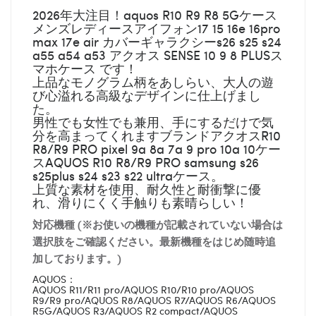
2026年大注目！aquos R10 R9 R8 5Gケース
メンズレディースアイフォン17 15 16e 16pro
max 17e air カバーギャラクシーs26 s25 s24
a55 a54 a53 アクオス SENSE 10 9 8 PLUSス
マホケース です！
上品なモノグラム柄をあしらい、大人の遊
び心溢れる高級なデザインに仕上げまし
た。
男性でも女性でも兼用、手にするだけで気
分を高まってくれますブランドアクオスR10
R8/R9 PRO pixel 9a 8a 7a 9 pro 10a 10ケー
スAQUOS R10 R8/R9 PRO samsung s26
s25plus s24 s23 s22 ultraケース。
上質な素材を使用、耐久性と耐衝撃に優
れ、滑りにくく手触りも素晴らしい！
対応機種 (※お使いの機種が記載されていない場合は
選択肢をご確認ください。最新機種をはじめ随時追
加しております。)
AQUOS：
AQUOS R11/R11 pro/AQUOS R10/R10 pro/AQUOS
R9/R9 pro/AQUOS R8/AQUOS R7/AQUOS R6/AQUOS
R5G/AQUOS R3/AQUOS R2 compact/AQUOS