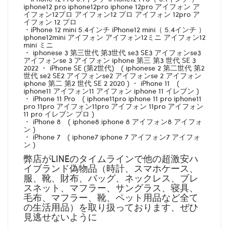
iphone12 pro iphone12pro iphone 12pro アイフォン ア
イフォン12プロ アイフォン12 プロ アイフォン 12pro ア
イフォン 12 プロ
・iPhone 12 mini 5.4インチ iPhone12 mini（ 5.4インチ ）
iphone12mini アイフォン アイフォン12ミニ アイフォン12
mini ミニ
・ iphonese 3 第三世代 第3世代 se3 SE3 アイフォンse3
アイフォンse 3 アイフォン iphone 第三 第3 世代 SE 3
2022 ・ iPhone SE (第2世代) ( iphonese 2 第二世代 第2
世代 se2 SE2 アイフォンse2 アイフォンse 2 アイフォン
iphone 第二 第2 世代 SE 2 2020 ) ・ iPhone 11 (
iphone11 アイフォン11 アイフォン iphone 11 イレブン )
・ iPhone 11 Pro ( iphone11pro iphone 11 pro iphone11
pro 11pro アイフォン11pro アイフォン 11pro アイフォン
11 pro イレブン プロ )
・ iPhone 8 ( iphone8 iphone 8 アイフォン8 アイフォ
ン )
・ iPhone 7 ( iphone7 iphone 7 アイフォン7 アイフォ
ン )
弊店がLINEのタイムラインで他の超激安ハ
イブランド偽物品（時計、スマホケース、
服、靴、財布、バッグ、ネックレス、ブレ
スネット、マフラー、サングラス、寝具、
毛布、マフラー、靴、ペット用品など全て
の生活用品）を取り扱っております、ぜひ
見逃せないように