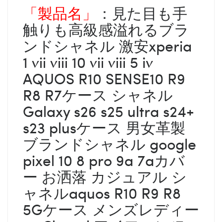
「製品名」
：見た目も手
触りも高級感溢れるブラ
ンドシャネル 激安xperia
1 vii viii
10 vii
viii
5 iv
AQUOS R10 SENSE10 R9
R8 R7ケース シャネル
Galaxy s26 s25 ultra s24+
s23 plusケース 男女革製
ブランドシャネル google
pixel 10 8 pro 9a 7aカバ
ー お洒落 カジュアル シ
ャネルaquos R10 R9 R8
5Gケース メンズレディー