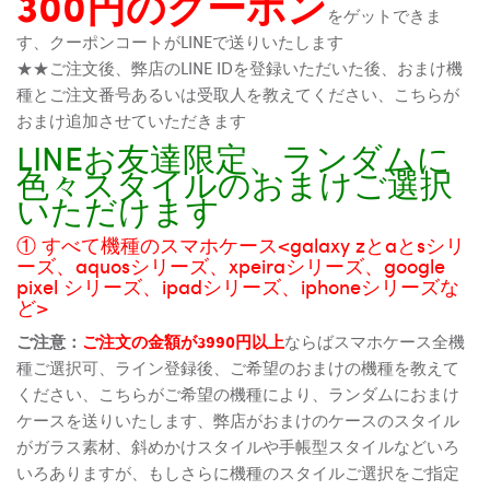
300円のクーポン
をゲットできま
す、クーポンコートがLINEで送りいたします
★★ご注文後、弊店のLINE IDを登録いただいた後、おまけ機
種とご注文番号あるいは受取人を教えてください、こちらが
おまけ追加させていただきます
LINEお友達限定、ランダムに
色々スタイルのおまけご選択
いただけます
① すべて機種のスマホケース<galaxy zとaとsシリ
ーズ、aquosシリーズ、xpeiraシリーズ、google
pixel シリーズ、ipadシリーズ、iphoneシリーズな
ど>
ご注意：
ご注文の金額が3990円以上
ならばスマホケース全機
種ご選択可、ライン登録後、ご希望のおまけの機種を教えて
ください、こちらがご希望の機種により、ランダムにおまけ
ケースを送りいたします、弊店がおまけのケースのスタイル
がガラス素材、斜めかけスタイルや手帳型スタイルなどいろ
いろありますが、もしさらに機種のスタイルご選択をご指定