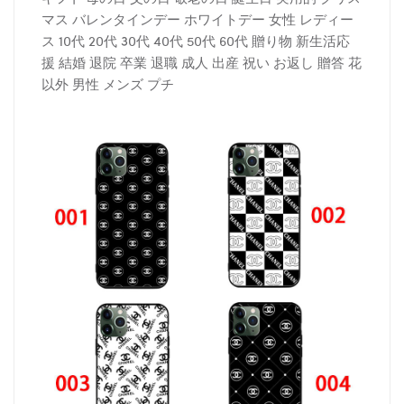
マス バレンタインデー ホワイトデー 女性 レディー
ス 10代 20代 30代 40代 50代 60代 贈り物 新生活応
援 結婚 退院 卒業 退職 成人 出産 祝い お返し 贈答 花
以外 男性 メンズ プチ