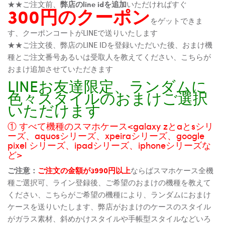
★★ご注文前、
弊店のline idを追加
いただければすぐ
300円のクーポン
をゲットできま
す、クーポンコートがLINEで送りいたします
★★ご注文後、弊店のLINE IDを登録いただいた後、おまけ機
種とご注文番号あるいは受取人を教えてください、こちらが
おまけ追加させていただきます
LINEお友達限定、ランダムに
色々スタイルのおまけご選択
いただけます
① すべて機種のスマホケース<galaxy zとaとsシリ
ーズ、aquosシリーズ、xpeiraシリーズ、google
pixel シリーズ、ipadシリーズ、iphoneシリーズな
ど>
ご注意：
ご注文の金額が3990円以上
ならばスマホケース全機
種ご選択可、ライン登録後、ご希望のおまけの機種を教えて
ください、こちらがご希望の機種により、ランダムにおまけ
ケースを送りいたします、弊店がおまけのケースのスタイル
がガラス素材、斜めかけスタイルや手帳型スタイルなどいろ