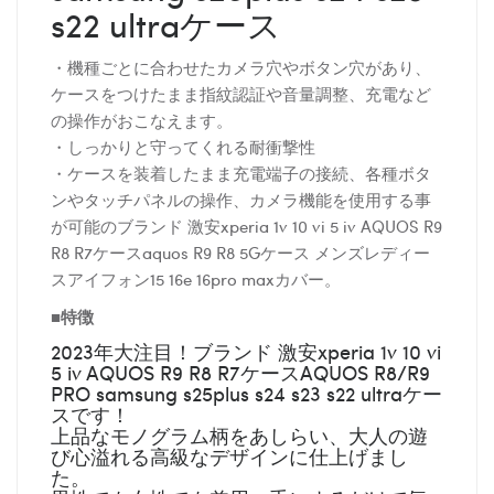
s22 ultraケース
・機種ごとに合わせたカメラ穴やボタン穴があり、
ケースをつけたまま指紋認証や音量調整、充電など
の操作がおこなえます。
・しっかりと守ってくれる耐衝撃性
・ケースを装着したまま充電端子の接続、各種ボタ
ンやタッチパネルの操作、カメラ機能を使用する事
が可能のブランド 激安xperia 1v 10 vi 5 iv AQUOS R9
R8 R7ケースaquos R9 R8 5Gケース メンズレディー
スアイフォン15 16e 16pro maxカバー。
■特徴
2023年大注目！ブランド 激安xperia 1v 10 vi
5 iv AQUOS R9 R8 R7ケースAQUOS R8/R9
PRO samsung s25plus s24 s23 s22 ultraケー
スです！
上品なモノグラム柄をあしらい、大人の遊
び心溢れる高級なデザインに仕上げまし
た。