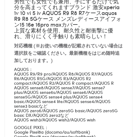
男性でも女性でも兼用、手にするだけで気
分を高まってくれますブランド 激安xperia
1v 10 vi 5 iv AQUOS R9 R8 R7ケースaquos
R9 R8 5Gケース メンズレディースアイフォ
ン15 16e 16pro maxカバー。
上質な素材を使用、耐久性と耐衝撃に優
れ、滑りにくく手触りも素晴らしい！
対応機種 (※お使いの機種が記載されていない場合は
選択肢をご確認ください。最新機種をはじめ随時追
加しております。)
AQUOS：
AQUOS R9/R9 pro/AQUOS R8/AQUOS R7/AQUOS
R6/AQUOS R5G/AQUOS R3/AQUOS R2
compact/AQUOS R2/AQUOS R compact/AQUOS R
AQUOS sense8/AQUOS sense7/AQUOS sense7
plus/AQUOS sense6s/AQUOS sense6/AQUOS
sense5G/AQUOS sense4 plus/AQUOS sense4
basic/AQUOS sense4 lite/AQUOS sense4/AQUOS
sense3 basicなど
AQUOS zero6/AQUOS zero5G basic/AQUOS zero5G
basic DX/AQUOS zero2など
AQUOS wish3/AQUOS wish2/AQUOS wish
GOOGLE PIXEL：
Google Pixel8a (docomo/au/softbank)
Google Pixel8 pro (docomo/au/softbank)