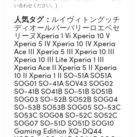
い合わせください。)
人気タグ：
ルイヴィトングッチ
ディオールバーバリーロエベセ
リーヌXperia 1 Vi Xperia 10 V
Xperia 5 IV Xperia 10 IV Xperia
Ace III Xperia 5 III Xperia 10 III
Xperia 10 III Lite Xperia 1 III
Xperia Ace II Xperia 5 II Xperia
10 II Xperia 1 II SO-51A SO51A
SOG01 SO-41A SOV43 SOG02
SO-41B SO41B SO-51B SO51B
SOG03 SO-52B SO52B SOG04
SO-53B SO53B SOG05 SO-53C
SO53C SOG08 SO-52C SO52C
SOG07 SO-51D SO51D SOG10
Gaming Edition XQ-DQ44