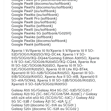
Google Pixel8 (docomo/au/softbank)
Google Pixel7a (docomo/au/softbank)
Google Pixel7 (au/softbank)
Google Pixel6a (au/softbank)
Google Pixel6 Pro (softbank)
Google Pixel6 (au/softbank)
Google Pixel5a (softbank)
Google Pixel5 (au/softbank)
Google Pixel4a 5G (softbank/G025H)
Google Pixel4a (softbank)
Google Pixel3a (docomo/softbank)
Google Pixel4 (softbank)
Xperia 1 Vi/Xperia 10 Vi/Xperia 5 V/Xperia 10 V SO-
52D/SOG11/A302SO/XQ-DC44, Xperia 1 V SO-
51D/SOG10/XQ-DQ44/Gaming Edition A301SO, Xperia
5 IV SO-54C/SOG09/A204SO/XQ-CQ44, Xperia Ace
III SO-53C/SOG08/A203SO, Xperia 10 IV SO-
52C/SOG07/A202SO, Xperia 10 III Lite XQ-BT44,
Xperia10 III SO-52B/SOG04/A102SO, Xperia1 III SO-
51B/SOG03/A101SO, Xperia Ace II SO-41B, Xperia10 II
SO-41A/SOV43, Xperia 5 III SO-53B/SOG05/A103SO,
Xperia5 II SO-52A/SOG02/A001SO
Galaxy A55 5G/Galaxy A54 5G (SC-53D/SCG21) /
Galaxy A23 5G (SC-56C/SCG18/SM-A233C) / Galaxy
a55 a24 a54 a53 5G (SCG15/SC-53C) / Galaxy A52
5G SC-53B / Galaxy A21 SC-42A など
Galaxy S20 (docomo SC-51A au SCG01 )
Galaxy S20+ (docomo SC-52A au SCG02 )