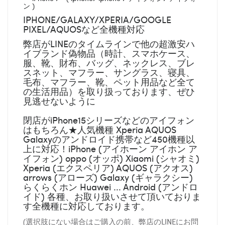
ン )
IPHONE/GALAXY/XPERIA/GOOGLE
PIXEL/AQUOSなど全機種対応
弊店がLINEのタイムラインで他の超激安ハ
イブランド偽物品（時計、スマホケース、
服、靴、財布、バッグ、ネックレス、ブレ
スネット、マフラー、サングラス、寝具、
毛布、マフラー、靴、ペット用品など全て
の生活用品）を取り扱っております、ぜひ
見逃せないように
閉店がiPhone15シリーズなどのアイフォン
はもちろん★人気機種 Xperia AQUOS
Galaxyのアンドロイド携帯など450機種以
上に対応！iPhone (アイホーン アイホン ア
イフォン) oppo (オッポ) Xiaomi (シャオミ)
Xperia (エクスペリア) AQUOS (アクオス)
arrows (アローズ) Galaxy (ギャラクシー)
らくらくホン Huawei ... Android (アンドロ
イド) 各種、お取り扱いさせて頂いておりま
す全機種に対応しております。
(選択肢にない場合はご購入の前、弊店のLINEにお問