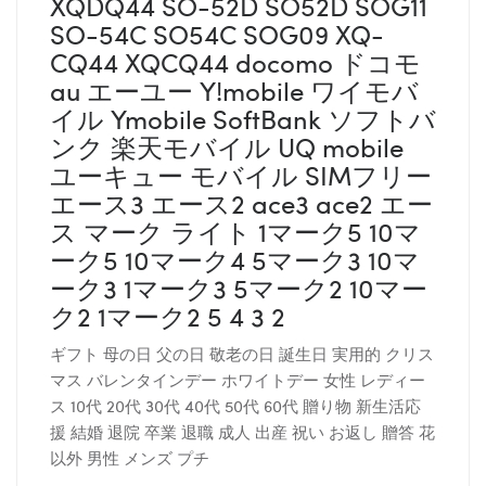
XQDQ44 SO-52D SO52D SOG11
SO-54C SO54C SOG09 XQ-
CQ44 XQCQ44 docomo ドコモ
au エーユー Y!mobile ワイモバ
イル Ymobile SoftBank ソフトバ
ンク 楽天モバイル UQ mobile
ユーキュー モバイル SIMフリー
エース3 エース2 ace3 ace2 エー
ス マーク ライト 1マーク5 10マ
ーク5 10マーク4 5マーク3 10マ
ーク3 1マーク3 5マーク2 10マー
ク2 1マーク2 5 4 3 2
ギフト 母の日 父の日 敬老の日 誕生日 実用的 クリス
マス バレンタインデー ホワイトデー 女性 レディー
ス 10代 20代 30代 40代 50代 60代 贈り物 新生活応
援 結婚 退院 卒業 退職 成人 出産 祝い お返し 贈答 花
以外 男性 メンズ プチ