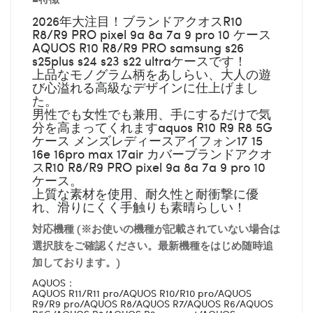
2026年大注目！ブランドアクオスR10
R8/R9 PRO pixel 9a 8a 7a 9 pro 10 ケース
AQUOS R10 R8/R9 PRO samsung s26
s25plus s24 s23 s22 ultraケースです！
上品なモノグラム柄をあしらい、大人の遊
び心溢れる高級なデザインに仕上げまし
た。
男性でも女性でも兼用、手にするだけで気
分を高まってくれますaquos R10 R9 R8 5G
ケース メンズレディースアイフォン17 15
16e 16pro max 17air カバーブランドアクオ
スR10 R8/R9 PRO pixel 9a 8a 7a 9 pro 10
ケース。
上質な素材を使用、耐久性と耐衝撃に優
れ、滑りにくく手触りも素晴らしい！
対応機種 (※お使いの機種が記載されていない場合は
選択肢をご確認ください。最新機種をはじめ随時追
加しております。)
AQUOS：
AQUOS R11/R11 pro/AQUOS R10/R10 pro/AQUOS
R9/R9 pro/AQUOS R8/AQUOS R7/AQUOS R6/AQUOS