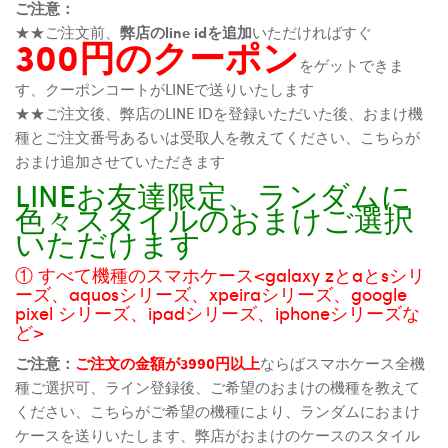
ご注意：
★★ご注文前、
弊店のline idを追加
いただければすぐ
300円のクーポン
をゲットできま
す、クーポンコートがLINEで送りいたします
★★ご注文後、弊店のLINE IDを登録いただいた後、おまけ機
種とご注文番号あるいは受取人を教えてください、こちらが
おまけ追加させていただきます
LINEお友達限定、ランダムに
色々スタイルのおまけご選択
いただけます
① すべて機種のスマホケース<galaxy zとaとsシリ
ーズ、aquosシリーズ、xpeiraシリーズ、google
pixel シリーズ、ipadシリーズ、iphoneシリーズな
ど>
ご注意：
ご注文の金額が3990円以上
ならばスマホケース全機
種ご選択可、ライン登録後、ご希望のおまけの機種を教えて
ください、こちらがご希望の機種により、ランダムにおまけ
ケースを送りいたします、弊店がおまけのケースのスタイル