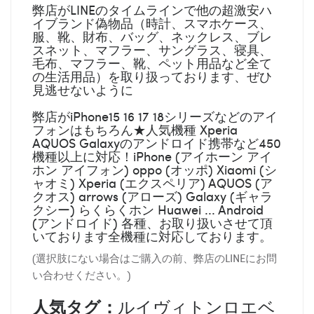
弊店がLINEのタイムラインで他の超激安ハ
イブランド偽物品（時計、スマホケース、
服、靴、財布、バッグ、ネックレス、ブレ
スネット、マフラー、サングラス、寝具、
毛布、マフラー、靴、ペット用品など全て
の生活用品）を取り扱っております、ぜひ
見逃せないように
弊店がiPhone15 16 17 18シリーズなどのアイ
フォンはもちろん★人気機種 Xperia
AQUOS Galaxyのアンドロイド携帯など450
機種以上に対応！iPhone (アイホーン アイ
ホン アイフォン) oppo (オッポ) Xiaomi (シ
ャオミ) Xperia (エクスペリア) AQUOS (ア
クオス) arrows (アローズ) Galaxy (ギャラ
クシー) らくらくホン Huawei ... Android
(アンドロイド) 各種、お取り扱いさせて頂
いております全機種に対応しております。
(選択肢にない場合はご購入の前、弊店のLINEにお問
い合わせください。)
人気タグ：
ルイヴィトンロエベ