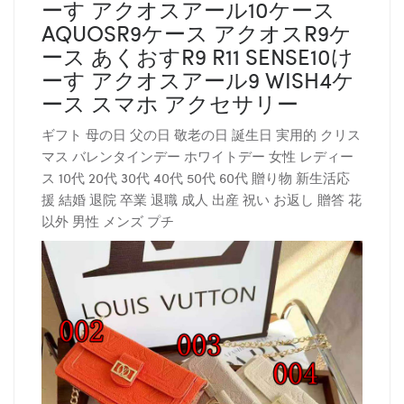
ーす アクオスアール10ケース
AQUOSR9ケース アクオスR9ケ
ース あくおすR9 R11 SENSE10け
ーす アクオスアール9 WISH4ケ
ース スマホ アクセサリー
ギフト 母の日 父の日 敬老の日 誕生日 実用的 クリス
マス バレンタインデー ホワイトデー 女性 レディー
ス 10代 20代 30代 40代 50代 60代 贈り物 新生活応
援 結婚 退院 卒業 退職 成人 出産 祝い お返し 贈答 花
以外 男性 メンズ プチ