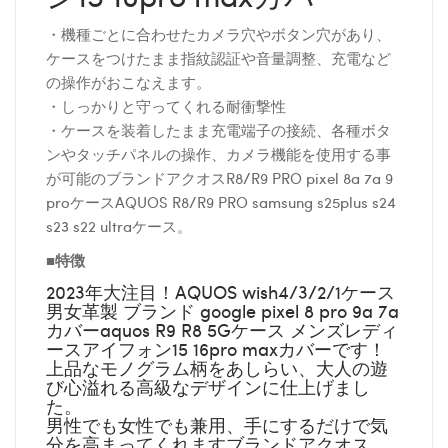
・機種ごとに合わせたカメラ穴やボタン穴があり、
ケースをつけたまま指紋認証や音量調整、充電など
の操作がおこなえます。
・しっかりと守ってくれる耐衝撃性
・ケースを装着したまま充電端子の接続、各種ボタ
ンやタッチパネルの操作、カメラ機能を使用する事
が可能のブランドアクオスR8/R9 PRO pixel 8a 7a 9
proケースAQUOS R8/R9 PRO samsung s25plus s24
s23 s22 ultraケース。
■特徴
2023年大注目！AQUOS wish4/3/2/1ケース
男女革製 ブランド google pixel 8 pro 9a 7a
カバーaquos R9 R8 5Gケース メンズレディ
ースアイフォン15 16pro maxカバーです！
上品なモノグラム柄をあしらい、大人の遊
び心溢れる高級なデザインに仕上げまし
た。
男性でも女性でも兼用、手にするだけで気
分を高まってくれますブランドアクオス