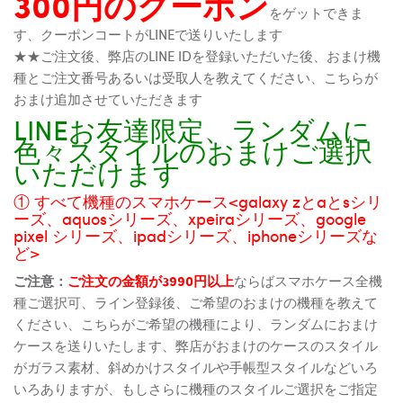
300円のクーポン
をゲットできま
す、クーポンコートがLINEで送りいたします
★★ご注文後、弊店のLINE IDを登録いただいた後、おまけ機
種とご注文番号あるいは受取人を教えてください、こちらが
おまけ追加させていただきます
LINEお友達限定、ランダムに
色々スタイルのおまけご選択
いただけます
① すべて機種のスマホケース<galaxy zとaとsシリ
ーズ、aquosシリーズ、xpeiraシリーズ、google
pixel シリーズ、ipadシリーズ、iphoneシリーズな
ど>
ご注意：
ご注文の金額が3990円以上
ならばスマホケース全機
種ご選択可、ライン登録後、ご希望のおまけの機種を教えて
ください、こちらがご希望の機種により、ランダムにおまけ
ケースを送りいたします、弊店がおまけのケースのスタイル
がガラス素材、斜めかけスタイルや手帳型スタイルなどいろ
いろありますが、もしさらに機種のスタイルご選択をご指定