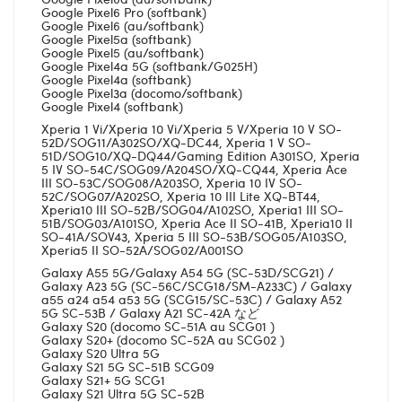
Google Pixel6 Pro (softbank)
Google Pixel6 (au/softbank)
Google Pixel5a (softbank)
Google Pixel5 (au/softbank)
Google Pixel4a 5G (softbank/G025H)
Google Pixel4a (softbank)
Google Pixel3a (docomo/softbank)
Google Pixel4 (softbank)
Xperia 1 Vi/Xperia 10 Vi/Xperia 5 V/Xperia 10 V SO-
52D/SOG11/A302SO/XQ-DC44, Xperia 1 V SO-
51D/SOG10/XQ-DQ44/Gaming Edition A301SO, Xperia
5 IV SO-54C/SOG09/A204SO/XQ-CQ44, Xperia Ace
III SO-53C/SOG08/A203SO, Xperia 10 IV SO-
52C/SOG07/A202SO, Xperia 10 III Lite XQ-BT44,
Xperia10 III SO-52B/SOG04/A102SO, Xperia1 III SO-
51B/SOG03/A101SO, Xperia Ace II SO-41B, Xperia10 II
SO-41A/SOV43, Xperia 5 III SO-53B/SOG05/A103SO,
Xperia5 II SO-52A/SOG02/A001SO
Galaxy A55 5G/Galaxy A54 5G (SC-53D/SCG21) /
Galaxy A23 5G (SC-56C/SCG18/SM-A233C) / Galaxy
a55 a24 a54 a53 5G (SCG15/SC-53C) / Galaxy A52
5G SC-53B / Galaxy A21 SC-42A など
Galaxy S20 (docomo SC-51A au SCG01 )
Galaxy S20+ (docomo SC-52A au SCG02 )
Galaxy S20 Ultra 5G
Galaxy S21 5G SC-51B SCG09
Galaxy S21+ 5G SCG1
Galaxy S21 Ultra 5G SC-52B