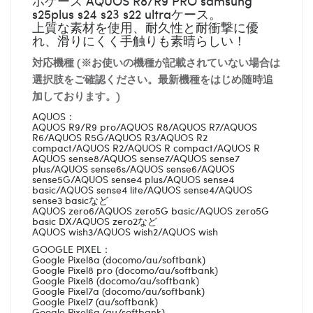
ホケース AQUOS R8/R9 PRO samsung
s25plus s24 s23 s22 ultraケース。
上質な素材を使用、耐久性と耐衝撃に優
れ、滑りにくく手触りも素晴らしい！
対応機種 (※お使いの機種が記載されていない場合は
選択肢をご確認ください。最新機種をはじめ随時追
加しております。)
AQUOS：
AQUOS R9/R9 pro/AQUOS R8/AQUOS R7/AQUOS
R6/AQUOS R5G/AQUOS R3/AQUOS R2
compact/AQUOS R2/AQUOS R compact/AQUOS R
AQUOS sense8/AQUOS sense7/AQUOS sense7
plus/AQUOS sense6s/AQUOS sense6/AQUOS
sense5G/AQUOS sense4 plus/AQUOS sense4
basic/AQUOS sense4 lite/AQUOS sense4/AQUOS
sense3 basicなど
AQUOS zero6/AQUOS zero5G basic/AQUOS zero5G
basic DX/AQUOS zero2など
AQUOS wish3/AQUOS wish2/AQUOS wish
GOOGLE PIXEL：
Google Pixel8a (docomo/au/softbank)
Google Pixel8 pro (docomo/au/softbank)
Google Pixel8 (docomo/au/softbank)
Google Pixel7a (docomo/au/softbank)
Google Pixel7 (au/softbank)
Google Pixel6a (au/softbank)