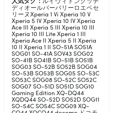
人気タグ：
ルイヴィトングッチ
ディオールバーバリーロエベセ
リーヌXperia 1 Vi Xperia 10 V
Xperia 5 IV Xperia 10 IV Xperia
Ace III Xperia 5 III Xperia 10 III
Xperia 10 III Lite Xperia 1 III
Xperia Ace II Xperia 5 II Xperia
10 II Xperia 1 II SO-51A SO51A
SOG01 SO-41A SOV43 SOG02
SO-41B SO41B SO-51B SO51B
SOG03 SO-52B SO52B SOG04
SO-53B SO53B SOG05 SO-53C
SO53C SOG08 SO-52C SO52C
SOG07 SO-51D SO51D SOG10
Gaming Edition XQ-DQ44
XQDQ44 SO-52D SO52D SOG11
SO-54C SO54C SOG09 XQ-
CQ44 XQCQ44 docomo ドコモ