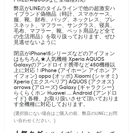
弊店がLINEのタイムラインで他の超激安ハ
イブランド偽物品（時計、スマホケース、
服、靴、財布、バッグ、ネックレス、ブレ
スネット、マフラー、サングラス、寝具、
毛布、マフラー、靴、ペット用品など全て
の生活用品）を取り扱っております、ぜひ
見逃せないように
閉店がiPhone15シリーズなどのアイフォン
はもちろん★人気機種 Xperia AQUOS
Galaxyのアンドロイド携帯など450機種以
上に対応！iPhone (アイホーン アイホン ア
イフォン) oppo (オッポ) Xiaomi (シャオミ)
Xperia (エクスペリア) AQUOS (アクオス)
arrows (アローズ) Galaxy (ギャラクシー)
らくらくホン Huawei ... Android (アンドロ
イド) 各種、お取り扱いさせて頂いておりま
す全機種に対応しております。
(選択肢にない場合はご購入の前、弊店のLINEにお問
い合わせください。)