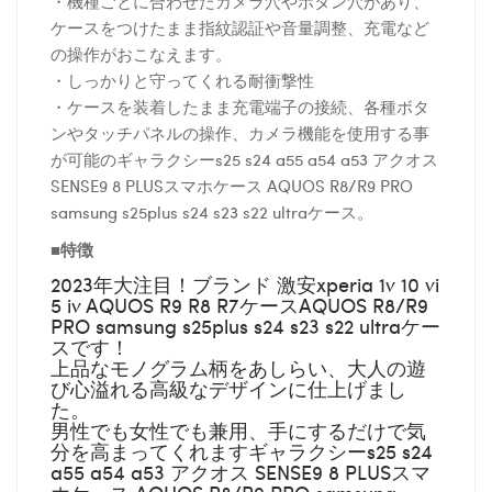
・機種ごとに合わせたカメラ穴やボタン穴があり、
ケースをつけたまま指紋認証や音量調整、充電など
の操作がおこなえます。
・しっかりと守ってくれる耐衝撃性
・ケースを装着したまま充電端子の接続、各種ボタ
ンやタッチパネルの操作、カメラ機能を使用する事
が可能のギャラクシーs25 s24 a55 a54 a53 アクオス
SENSE9 8 PLUSスマホケース AQUOS R8/R9 PRO
samsung s25plus s24 s23 s22 ultraケース。
■特徴
2023年大注目！ブランド 激安xperia 1v 10 vi
5 iv AQUOS R9 R8 R7ケースAQUOS R8/R9
PRO samsung s25plus s24 s23 s22 ultraケー
スです！
上品なモノグラム柄をあしらい、大人の遊
び心溢れる高級なデザインに仕上げまし
た。
男性でも女性でも兼用、手にするだけで気
分を高まってくれますギャラクシーs25 s24
a55 a54 a53 アクオス SENSE9 8 PLUSスマ