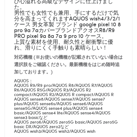
び心溢れる高級なデザインに仕上げまし
た。
男性でも女性でも兼用、手にするだけで気
分を高まってくれますAQUOS wish4/3/2/1
ケース 男女革製 ブランド google pixel 10 8
pro 9a 7aカバーブランドアクオスR8/R9
PRO pixel 9a 8a 7a 9 pro 10 ケース。
上質な素材を使用、耐久性と耐衝撃に優
れ、滑りにくく手触りも素晴らしい！
対応機種 (※お使いの機種が記載されていない場合は
選択肢をご確認ください。最新機種をはじめ随時追
加しております。)
AQUOS：
AQUOS R9/R9 pro/AQUOS R8/AQUOS R7/AQUOS
R6/AQUOS R5G/AQUOS R3/AQUOS R2
compact/AQUOS R2/AQUOS R compact/AQUOS R
AQUOS sense8/AQUOS sense7/AQUOS sense7
plus/AQUOS sense6s/AQUOS sense6/AQUOS
sense5G/AQUOS sense4 plus/AQUOS sense4
basic/AQUOS sense4 lite/AQUOS sense4/AQUOS
sense3 basicなど
AQUOS zero6/AQUOS zero5G basic/AQUOS zero5G
basic DX/AQUOS zero2など
AQUOS wish3/AQUOS wish2/AQUOS wish