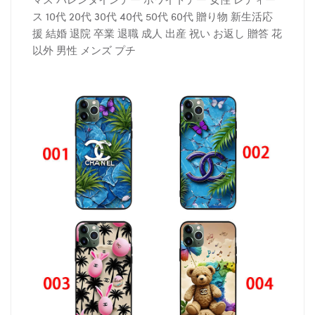
ス 10代 20代 30代 40代 50代 60代 贈り物 新生活応
援 結婚 退院 卒業 退職 成人 出産 祝い お返し 贈答 花
以外 男性 メンズ プチ