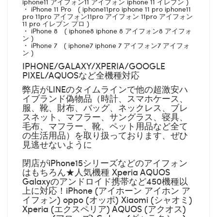
iphone11 アイフォン11 アイフォン iphone 11 イレブン )
・ iPhone 11 Pro ( iphone11pro iphone 11 pro iphone11
pro 11pro アイフォン11pro アイフォン 11pro アイフォン
11 pro イレブン プロ )
・ iPhone 8 ( iphone8 iphone 8 アイフォン8 アイフォ
ン )
・ iPhone 7 ( iphone7 iphone 7 アイフォン7 アイフォ
ン )
IPHONE/GALAXY/XPERIA/GOOGLE
PIXEL/AQUOSなど全機種対応
弊店がLINEのタイムラインで他の超激安ハ
イブランド偽物品（時計、スマホケース、
服、靴、財布、バッグ、ネックレス、ブレ
スネット、マフラー、サングラス、寝具、
毛布、マフラー、靴、ペット用品など全て
の生活用品）を取り扱っております、ぜひ
見逃せないように
閉店がiPhone15シリーズなどのアイフォン
はもちろん★人気機種 Xperia AQUOS
Galaxyのアンドロイド携帯など450機種以
上に対応！iPhone (アイホーン アイホン ア
イフォン) oppo (オッポ) Xiaomi (シャオミ)
Xperia (エクスペリア) AQUOS (アクオス)