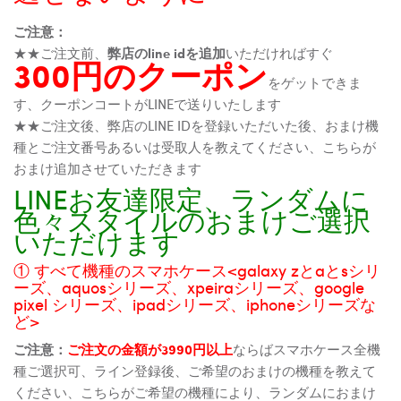
ご注意：
★★ご注文前、
弊店のline idを追加
いただければすぐ
300円のクーポン
をゲットできま
す、クーポンコートがLINEで送りいたします
★★ご注文後、弊店のLINE IDを登録いただいた後、おまけ機
種とご注文番号あるいは受取人を教えてください、こちらが
おまけ追加させていただきます
LINEお友達限定、ランダムに
色々スタイルのおまけご選択
いただけます
① すべて機種のスマホケース<galaxy zとaとsシリ
ーズ、aquosシリーズ、xpeiraシリーズ、google
pixel シリーズ、ipadシリーズ、iphoneシリーズな
ど>
ご注意：
ご注文の金額が3990円以上
ならばスマホケース全機
種ご選択可、ライン登録後、ご希望のおまけの機種を教えて
ください、こちらがご希望の機種により、ランダムにおまけ