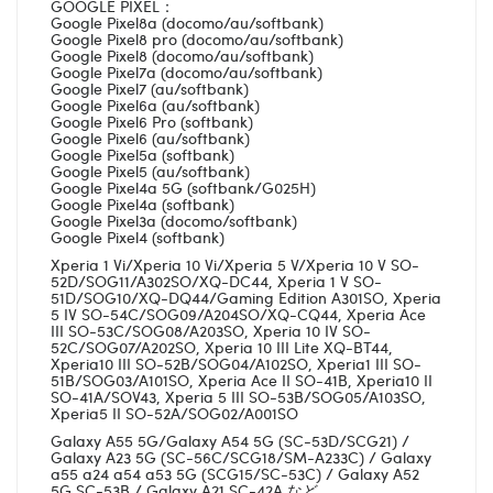
GOOGLE PIXEL：
Google Pixel8a (docomo/au/softbank)
Google Pixel8 pro (docomo/au/softbank)
Google Pixel8 (docomo/au/softbank)
Google Pixel7a (docomo/au/softbank)
Google Pixel7 (au/softbank)
Google Pixel6a (au/softbank)
Google Pixel6 Pro (softbank)
Google Pixel6 (au/softbank)
Google Pixel5a (softbank)
Google Pixel5 (au/softbank)
Google Pixel4a 5G (softbank/G025H)
Google Pixel4a (softbank)
Google Pixel3a (docomo/softbank)
Google Pixel4 (softbank)
Xperia 1 Vi/Xperia 10 Vi/Xperia 5 V/Xperia 10 V SO-
52D/SOG11/A302SO/XQ-DC44, Xperia 1 V SO-
51D/SOG10/XQ-DQ44/Gaming Edition A301SO, Xperia
5 IV SO-54C/SOG09/A204SO/XQ-CQ44, Xperia Ace
III SO-53C/SOG08/A203SO, Xperia 10 IV SO-
52C/SOG07/A202SO, Xperia 10 III Lite XQ-BT44,
Xperia10 III SO-52B/SOG04/A102SO, Xperia1 III SO-
51B/SOG03/A101SO, Xperia Ace II SO-41B, Xperia10 II
SO-41A/SOV43, Xperia 5 III SO-53B/SOG05/A103SO,
Xperia5 II SO-52A/SOG02/A001SO
Galaxy A55 5G/Galaxy A54 5G (SC-53D/SCG21) /
Galaxy A23 5G (SC-56C/SCG18/SM-A233C) / Galaxy
a55 a24 a54 a53 5G (SCG15/SC-53C) / Galaxy A52
5G SC-53B / Galaxy A21 SC-42A など