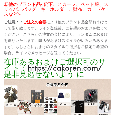
⑥他のブランド品<靴下、スカーフ、ペット服、ス
リッパ、バッグ、キーホルダー、財布、カードケー
スなど>
ご注意：：
ご注文の金額
により他のブランド品全部おまけと
して贈り致します、ライン登録後、ご希望のおまけを教えて
ください、こちらがご注文の金額により、ランダムにおまけ
を送りいたします、弊店がおまけスタイルがいろいろありま
すが、もしさらにおまけのスタイルご選択をご指定ご希望の
場合、ラインでメッセージを送ってください
在庫あるおまけご選択可のサ
イト：
https://cakoren.com/
是非見逃せないよう に