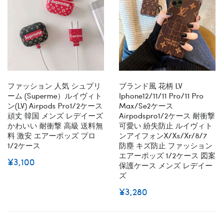
ファッション 人気 シュプリ
ブランド風 花柄 LV
ーム (superme）ルイヴィト
Iphone12/11/11 Pro/11 Pro
ン(LV) Airpods Pro1/2ケース
Max/se2ケース
頑丈 韓国 メンズ レデイーズ
Airpodspro1/2ケース 耐衝撃
かわいい 耐衝撃 高級 送料無
可愛い 紛失防止 ルイヴィト
料 激安 エアーポッズ プロ
ンアイフォンx/xs/xr/8/7
1/2ケース
防塵 キズ防止 ファッション
エアーポッズ 1/2ケース 図案
¥3,100
保護ケース メンズ レデイー
ズ
¥3,280