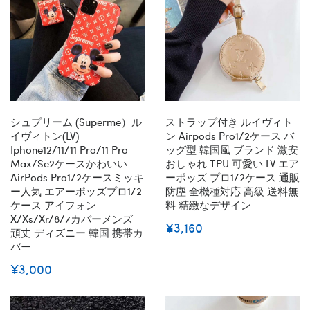
シュプリーム (superme）ル
ストラップ付き ルイヴィト
イヴィトン(LV)
ン Airpods Pro1/2ケース バ
Iphone12/11/11 Pro/11 Pro
ッグ型 韓国風 ブランド 激安
Max/se2ケースかわいい
おしゃれ TPU 可愛い LV エア
AirPods Pro1/2ケースミッキ
ーポッズ プロ1/2ケース 通販
ー人気 エアーポッズプロ1/2
防塵 全機種対応 高級 送料無
ケース アイフォン
料 精緻なデザイン
X/xs/xr/8/7カバーメンズ
¥3,160
頑丈 ディズニー 韓国 携帯カ
バー
¥3,000