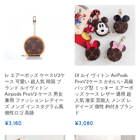
Lv エアーポッズ ケース1/2ケ
LV ルイ·ヴィトン AirPods
ース 可愛い 超人気 韓国 ブ
Pro1/2ケース かわいい 高級
ランド ルイヴィトン
バッグ型 ミッキー エアーポ
Airpods Pro1/2 ケース 男女
ッズ ケース レザー 通用 超
兼用 ファッション レデイー
人気 激安 芸能人 メンズ レ
ズ メンズ インスタグラム風
デイーズ 個性 鉤付きブラン
個性ロゴ 高级
ド
¥3,160
¥3,080