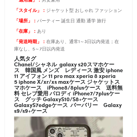
「スタイル」：
ジャケット型 おしゃれ ファッション
「場所
」：
パーティー 誕生日 通勤 通学 旅行
「在庫
」：
あり
「発送時期
」：
在庫あり、通常1～3日以内発送；在
庫なし、5～7日以内発送
人気タグ
Chanel/シャネル galaxy s20スマホケー
ス
韓国風 メンズ レディース 激安 iphone
11 アイフォン 11 pro max xperia 8 xperia
5 iphone X/xr/xs maxケース ジャケットス
マホケース
iPhone8/8plusケース
送料無
料 セレブ愛用 パロディ
iPhone7/7plusケー
ス
グッチ
GalaxyS10/S8+ケース
GalaxyS7edgeケース バーバリー
Galaxy
s9/s9+ケース