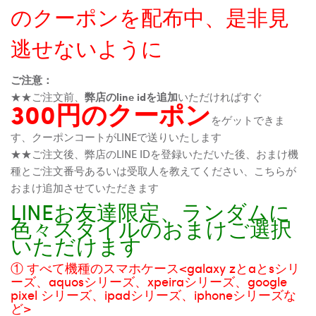
のクーポンを配布中、是非見
逃せないように
ご注意：
★★ご注文前、
弊店のline idを追加
いただければすぐ
300円のクーポン
をゲットできま
す、クーポンコートがLINEで送りいたします
★★ご注文後、弊店のLINE IDを登録いただいた後、おまけ機
種とご注文番号あるいは受取人を教えてください、こちらが
おまけ追加させていただきます
LINEお友達限定、ランダムに
色々スタイルのおまけご選択
いただけます
① すべて機種のスマホケース<galaxy zとaとsシリ
ーズ、aquosシリーズ、xpeiraシリーズ、google
pixel シリーズ、ipadシリーズ、iphoneシリーズな
ど>