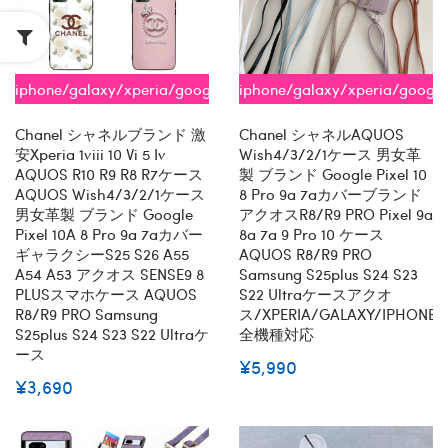
iphone/galaxy/xperia/google/aquos
iphone/galaxy/xperia/googl
全機種対応
全機種対応
Chanel シャネルブランド 激
Chanel シャネルAQUOS
安xperia 1viii 10 Vi 5 Iv
Wish4/3/2/1ケース 男女革
AQUOS R10 R9 R8 R7ケース
製 ブランド Google Pixel 10
AQUOS Wish4/3/2/1ケース
8 Pro 9a 7aカバーブランド
男女革製 ブランド Google
アクオスR8/R9 PRO Pixel 9a
Pixel 10A 8 Pro 9a 7aカバー
8a 7a 9 Pro 10 ケース
ギャラクシーs25 S26 A55
AQUOS R8/R9 PRO
A54 A53 アクオス SENSE9 8
Samsung S25plus S24 S23
PLUSスマホケース AQUOS
S22 Ultraケースアクオ
R8/R9 PRO Samsung
ス/XPERIA/GALAXY/IPHONE
S25plus S24 S23 S22 Ultraケ
全機種対応
ース
¥5,990
¥3,690