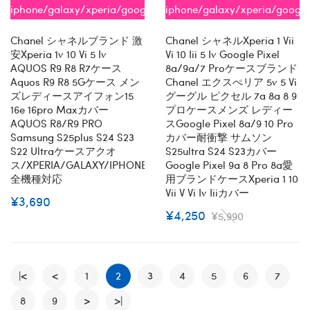
iphone/galaxy/xperia/google/aquos
iphone/galaxy/xperia/google
全機種対応
全機種対応
Chanel シャネルブランド 激
Chanel シャネルxperia 1 Vii
安xperia 1v 10 Vi 5 Iv
Vi 10 Iii 5 Iv Google Pixel
AQUOS R9 R8 R7ケース
8a/9a/7 Proケースブランド
Aquos R9 R8 5Gケース メン
Chanel エクスぺリア 5v 5 Vi
ズレディースアイフォン15
グーグル ピクセル 7a 8a 8 9
16e 16pro Maxカバー
プロケースメンズ レディー
AQUOS R8/R9 PRO
スGoogle Pixel 8a/9 10 Pro
Samsung S25plus S24 S23
カバー耐衝撃 サムソン
S22 Ultraケースアクオ
S25ultra S24 S23カバー
ス/XPERIA/GALAXY/IPHONE
Google Pixel 9a 8 Pro 8a愛
全機種対応
用ブランドケースxperia 1 10
Vii V Vi Iv Iiiカバー
¥3,690
¥4,250
¥5,990
|<
<
1
2
3
4
5
6
7
8
9
>
>|