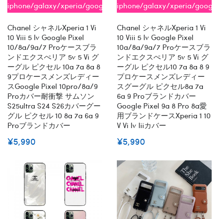
iphone/galaxy/xperia/google
iphone/galaxy/xperia/google
全機種対応
全機種対応
Chanel シャネルxperia 1 Vi
Chanel シャネルxperia 1 Vi
10 Viii 5 Iv Google Pixel
10 Viii 5 Iv Google Pixel
10/8a/9a/7 Proケースブラ
10a/8a/9a/7 Proケースブラ
ンドエクスぺリア 5v 5 Vi グ
ンドエクスぺリア 5v 5 Vi グ
ーグル ピクセル 10a 7a 8a 8
ーグル ピクセル10 7a 8a 8 9
9プロケースメンズレディー
プロケースメンズレディー
スGoogle Pixel 10pro/8a/9
スグーグル ピクセル8a 7a
Proカバー耐衝撃 サムソン
6a 9 Proブランドカバー
S25ultra S24 S26カバーグー
Google Pixel 9a 8 Pro 8a愛
グル ピクセル 10 8a 7a 6a 9
用ブランドケースxperia 1 10
Proブランドカバー
V Vi Iv Iiiカバー
¥5,990
¥5,990