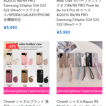
AQUOS R8/R9 PRO
Max 17air カバーブランドア
Samsung S25plus S24 S23
クオスR8/R9 PRO Pixel 9a
S22 Ultraケースアクオ
8a 7a 9 Pro 10 ケース
ス/XPERIA/GALAXY/IPHONE
AQUOS R8/R9 PRO
全機種対応
Samsung S25plus S24 S23
S22 Ultraケース
¥5,990
¥5,990
-27%
iphone/galaxy/xperia/google/aquos
iphone/galaxy/xperia/googl
全機種対応
全機種対応
Chanel シャネルブランド 激
Chanel シャネルaquos R9
安xperia 1 Vii V 10 Vi 5 Iv
R8 5Gケース メンズレディー