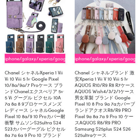
iphone/galaxy/xperia/google
iphone/galaxy/xperia/googl
全機種対応
全機種対応
Chanel シャネルxperia 1 Vii
Chanel シャネルブランド 激
Vi 10 Viii 5 Iv Google Pixel
安xperia 1 Vii V 10 Viii 5 Iv
10/8a/9a/7 Proケース ブラ
AQUOS R10/R9 R8 R7ケース
ンドChanelエクスぺリア 5v
AQUOS Wish4/3/2/1ケース
5 Vi グーグル ピクセル 10A
男女革製 ブランド Google
7a 8a 8 9プロケースメンズ
Pixel 10 8 Pro 9a 7aカバーブ
レディース シャネルGoogle
ランドアクオスR8/R9 PRO
Pixel 10 8a/9 10 Proカバー耐
Pixel 9a 8a 7a 9 Pro 10 ケー
衝撃 サムソンs25ultra S24
スAQUOS R8/R9 PRO
S23カバーグーグル ピクセル
Samsung S25plus S24 S26
8a 7a 6a 9 Pro 10 ブランド
S25ultraケース