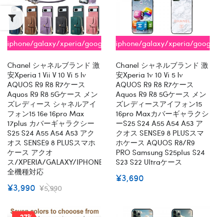
iphone/galaxy/xperia/google/aquos
iphone/galaxy/xperia/googl
全機種対応
全機種対応
Chanel シャネルブランド 激
Chanel シャネルブランド 激
安xperia 1 Vii V 10 Vi 5 Iv
安xperia 1v 10 Vi 5 Iv
AQUOS R9 R8 R7ケース
AQUOS R9 R8 R7ケース
Aquos R9 R8 5Gケース メン
Aquos R9 R8 5Gケース メン
ズレディース シャネルアイ
ズレディースアイフォン15
フォン15 16e 16pro Max
16pro Maxカバーギャラクシ
17plus カバーギャラクシー
ーs25 S24 A55 A54 A53 ア
S25 S24 A55 A54 A53 アク
クオス SENSE9 8 PLUSスマ
オス SENSE9 8 PLUSスマホ
ホケース AQUOS R8/R9
ケース アクオ
PRO Samsung S25plus S24
ス/XPERIA/GALAXY/IPHONE
S23 S22 Ultraケース
全機種対応
¥3,690
¥3,990
¥5,990
-27%