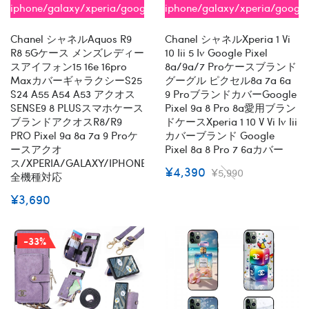
iphone/galaxy/xperia/google/aquos
iphone/galaxy/xperia/google
全機種対応
全機種対応
Chanel シャネルaquos R9
Chanel シャネルxperia 1 Vi
R8 5Gケース メンズレディー
10 Iii 5 Iv Google Pixel
スアイフォン15 16e 16pro
8a/9a/7 Proケースブランド
Maxカバーギャラクシーs25
グーグル ピクセル8a 7a 6a
S24 A55 A54 A53 アクオス
9 ProブランドカバーGoogle
SENSE9 8 PLUSスマホケース
Pixel 9a 8 Pro 8a愛用ブラン
ブランドアクオスR8/R9
ドケースxperia 1 10 V Vi Iv Iii
PRO Pixel 9a 8a 7a 9 Proケ
カバーブランド Google
ースアクオ
Pixel 8a 8 Pro 7 6aカバー
ス/XPERIA/GALAXY/IPHONE
¥4,390
¥5,990
全機種対応
¥3,690
-33%