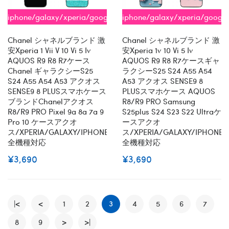
iphone/galaxy/xperia/google/aquos
iphone/galaxy/xperia/googl
全機種対応
全機種対応
Chanel シャネルブランド 激
Chanel シャネルブランド 激
安xperia 1 Vii V 10 Vi 5 Iv
安xperia 1v 10 Vi 5 Iv
AQUOS R9 R8 R7ケース
AQUOS R9 R8 R7ケースギャ
Chanel ギャラクシーs25
ラクシーs25 S24 A55 A54
S24 A55 A54 A53 アクオス
A53 アクオス SENSE9 8
SENSE9 8 PLUSスマホケース
PLUSスマホケース AQUOS
ブランドChanelアクオス
R8/R9 PRO Samsung
R8/R9 PRO Pixel 9a 8a 7a 9
S25plus S24 S23 S22 Ultraケ
Pro 10 ケースアクオ
ースアクオ
ス/XPERIA/GALAXY/IPHONE
ス/XPERIA/GALAXY/IPHONE
全機種対応
全機種対応
¥3,690
¥3,690
|<
<
1
2
3
4
5
6
7
8
9
>
>|