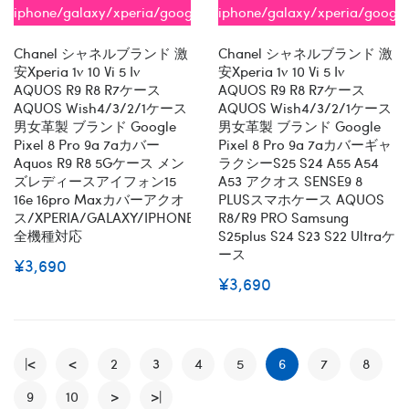
iphone/galaxy/xperia/google/aquos
iphone/galaxy/xperia/googl
全機種対応
全機種対応
Chanel シャネルブランド 激
Chanel シャネルブランド 激
安xperia 1v 10 Vi 5 Iv
安xperia 1v 10 Vi 5 Iv
AQUOS R9 R8 R7ケース
AQUOS R9 R8 R7ケース
AQUOS Wish4/3/2/1ケース
AQUOS Wish4/3/2/1ケース
男女革製 ブランド Google
男女革製 ブランド Google
Pixel 8 Pro 9a 7aカバー
Pixel 8 Pro 9a 7aカバーギャ
Aquos R9 R8 5Gケース メン
ラクシーs25 S24 A55 A54
ズレディースアイフォン15
A53 アクオス SENSE9 8
16e 16pro Maxカバーアクオ
PLUSスマホケース AQUOS
ス/XPERIA/GALAXY/IPHONE
R8/R9 PRO Samsung
全機種対応
S25plus S24 S23 S22 Ultraケ
ース
¥3,690
¥3,690
|<
<
2
3
4
5
6
7
8
9
10
>
>|