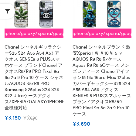
iphone/galaxy/xperia/google/aquos
iphone/galaxy/xperia/googl
全機種対応
全機種対応
Chanel シャネルギャラクシ
Chanel シャネルブランド 激
ーs25 S24 A55 A54 A53 ア
安xperia 1 Vii V 10 Vi 5 Iv
クオス SENSE9 8 PLUSスマ
AQUOS R9 R8 R7ケース
ホケース ブランドChanel ア
Aquos R9 R8 5Gケース メン
クオスR8/R9 PRO Pixel 9a
ズレディース Chanelアイフ
8a 7a 9 Pro 10 ケース シャネ
ォン15 16e 16pro Max 17plus
ルAQUOS R8/R9 PRO
カバーギャラクシーs25 S24
Samsung S25plus S24 S23
A55 A54 A53 アクオス
S22 Ultraケースアクオ
SENSE9 8 PLUSスマホケース
ス/XPERIA/GALAXY/IPHONE
ブランドアクオスR8/R9
全機種対応
PRO Pixel 9a 8a 7a 9 Pro 10
ケース
¥3,150
¥3,690
¥3,690