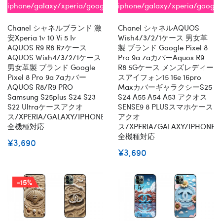
iphone/galaxy/xperia/google/aquos
iphone/galaxy/xperia/googl
全機種対応
全機種対応
Chanel シャネルブランド 激
Chanel シャネルAQUOS
安xperia 1v 10 Vi 5 Iv
Wish4/3/2/1ケース 男女革
AQUOS R9 R8 R7ケース
製 ブランド Google Pixel 8
AQUOS Wish4/3/2/1ケース
Pro 9a 7aカバーaquos R9
男女革製 ブランド Google
R8 5Gケース メンズレディー
Pixel 8 Pro 9a 7aカバー
スアイフォン15 16e 16pro
AQUOS R8/R9 PRO
Maxカバーギャラクシーs25
Samsung S25plus S24 S23
S24 A55 A54 A53 アクオス
S22 Ultraケースアクオ
SENSE9 8 PLUSスマホケース
ス/XPERIA/GALAXY/IPHONE
アクオ
全機種対応
ス/XPERIA/GALAXY/IPHONE
全機種対応
¥3,690
¥3,690
-15%