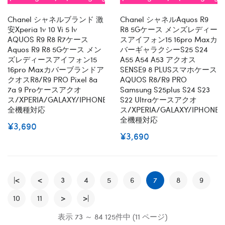
全機種対応
全機種対応
Chanel シャネルブランド 激
Chanel シャネルaquos R9
安xperia 1v 10 Vi 5 Iv
R8 5Gケース メンズレディー
AQUOS R9 R8 R7ケース
スアイフォン15 16pro Maxカ
Aquos R9 R8 5Gケース メン
バーギャラクシーs25 S24
ズレディースアイフォン15
A55 A54 A53 アクオス
16pro Maxカバーブランドア
SENSE9 8 PLUSスマホケース
クオスR8/R9 PRO Pixel 8a
AQUOS R8/R9 PRO
7a 9 Proケースアクオ
Samsung S25plus S24 S23
ス/XPERIA/GALAXY/IPHONE
S22 Ultraケースアクオ
全機種対応
ス/XPERIA/GALAXY/IPHONE
全機種対応
¥3,690
¥3,690
|<
<
3
4
5
6
7
8
9
10
11
>
>|
表示 73 ～ 84 125件中 (11 ページ)