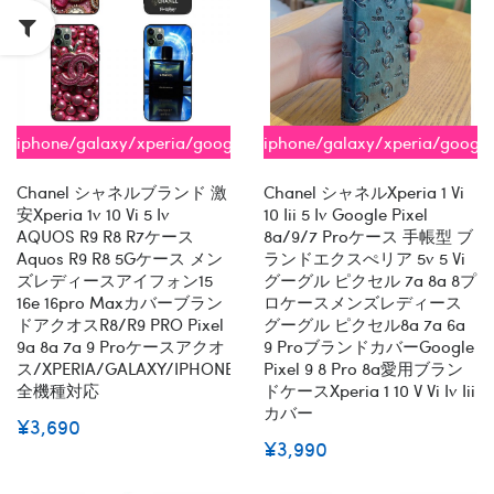
iphone/galaxy/xperia/google/aquos
iphone/galaxy/xperia/google
全機種対応
全機種対応
Chanel シャネルブランド 激
Chanel シャネルxperia 1 Vi
安xperia 1v 10 Vi 5 Iv
10 Iii 5 Iv Google Pixel
AQUOS R9 R8 R7ケース
8a/9/7 Proケース 手帳型 ブ
Aquos R9 R8 5Gケース メン
ランドエクスぺリア 5v 5 Vi
ズレディースアイフォン15
グーグル ピクセル 7a 8a 8プ
16e 16pro Maxカバーブラン
ロケースメンズレディース
ドアクオスR8/R9 PRO Pixel
グーグル ピクセル8a 7a 6a
9a 8a 7a 9 Proケースアクオ
9 ProブランドカバーGoogle
ス/XPERIA/GALAXY/IPHONE
Pixel 9 8 Pro 8a愛用ブラン
全機種対応
ドケースxperia 1 10 V Vi Iv Iii
カバー
¥3,690
¥3,990