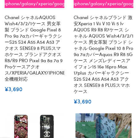
iphone/galaxy/xperia/google/aquos
iphone/galaxy/xperia/googl
全機種対応
全機種対応
Chanel シャネルAQUOS
Chanel シャネルブランド 激
Wish4/3/2/1ケース 男女革
安xperia 1 Vii V 10 Vi 5 Iv
製 ブランド Google Pixel 8
AQUOS R9 R8 R7ケース シ
Pro 9a 7aカバーギャラクシ
ャネル AQUOS Wish4/3/2/1
ーs25 S24 A55 A54 A53 ア
ケース 男女革製 ブランド シ
クオス SENSE9 8 PLUSスマ
ャネル Google Pixel 10 8 Pro
ホケース ブランドアクオス
9a 7aカバーaquos R9 R8 5G
R8/R9 PRO Pixel 9a 8a 7a 9
ケース メンズレディースア
Proケースアクオ
イフォン15 16e 16pro Max
ス/XPERIA/GALAXY/IPHONE
17plus カバーギャラクシー
全機種対応
S25 S24 A55 A54 A53 アク
オス SENSE9 8 PLUSスマホ
¥3,690
ケース
¥3,690