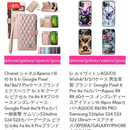
-21%
iphone/galaxy/xperia/google
iphone/galaxy/xperia/googl
全機種対応
全機種対応
Chanel シャネルxperia 1 Vi
Lv ルイヴィトンAQUOS
10 Iii 5 Iv Google Pixel
Wish4/3/2/1ケース 男女革
8a/9a/7 Proケースブランド
製 ブランド Google Pixel 8
エクスぺリア 5v 5 Vi グーグ
Pro 9a 7aカバーaquos R9
ル ピクセル 7a 8a 8 9プロケ
R8 5Gケース メンズレディー
ースメンズレディース
スアイフォン15 16pro Maxカ
Google Pixel 8a/9 Proカバ
バーAQUOS R8/R9 PRO
ー耐衝撃 サムソンs25ultra
Samsung S25plus S24 S23
S24 S23カバーグーグル ピク
S22 Ultraケースアクオ
セル8a 7a 6a 9 Proブランド
ス/XPERIA/GALAXY/IPHONE