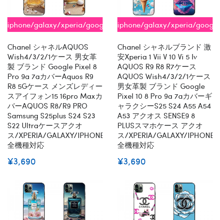
iphone/galaxy/xperia/google/aquos
iphone/galaxy/xperia/googl
全機種対応
全機種対応
Chanel シャネルAQUOS
Chanel シャネルブランド 激
Wish4/3/2/1ケース 男女革
安xperia 1 Vii V 10 Vi 5 Iv
製 ブランド Google Pixel 8
AQUOS R9 R8 R7ケース
Pro 9a 7aカバーaquos R9
AQUOS Wish4/3/2/1ケース
R8 5Gケース メンズレディー
男女革製 ブランド Google
スアイフォン15 16pro Maxカ
Pixel 10 8 Pro 9a 7aカバーギ
バーAQUOS R8/R9 PRO
ャラクシーs25 S24 A55 A54
Samsung S25plus S24 S23
A53 アクオス SENSE9 8
S22 Ultraケースアクオ
PLUSスマホケース アクオ
ス/XPERIA/GALAXY/IPHONE
ス/XPERIA/GALAXY/IPHONE
全機種対応
全機種対応
¥3,690
¥3,690