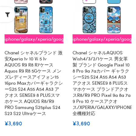
iphone/galaxy/xperia/google/aquos
iphone/galaxy/xperia/googl
全機種対応
全機種対応
Chanel シャネルブランド 激
Chanel シャネルAQUOS
安xperia 1v 10 Vi 5 Iv
Wish4/3/2/1ケース 男女革
AQUOS R9 R8 R7ケース
製 ブランド Google Pixel 10
Aquos R9 R8 5Gケース メン
8 Pro 9a 7aカバー ギャラク
ズレディースアイフォン15
シーs25 S24 A55 A54 A53
16pro Maxカバーギャラクシ
アクオス SENSE9 8 PLUSス
ーs25 S24 A55 A54 A53 ア
マホケース ブランドアクオ
クオス SENSE9 8 PLUSスマ
スR8/R9 PRO Pixel 9a 8a 7a
ホケース AQUOS R8/R9
9 Pro 10 ケースアクオ
PRO Samsung S25plus S24
ス/XPERIA/GALAXY/IPHONE
S23 S22 Ultraケース
全機種対応
¥3,690
¥3,690