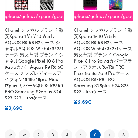
iphone/galaxy/xperia/google/aquos
iphone/galaxy/xperia/googl
全機種対応
全機種対応
Chanel シャネルブランド 激
Chanel シャネルブランド 激
安xperia 1 Vii V 10 Vi 5 Iv
安xperia 1v 10 Vi 5 Iv
AQUOS R9 R8 R7ケース シ
AQUOS R9 R8 R7ケース
ャネルAQUOS Wish4/3/2/1
AQUOS Wish4/3/2/1ケース
ケース 男女革製 ブランド シ
男女革製 ブランド Google
ャネルgoogle Pixel 10 8 Pro
Pixel 8 Pro 9a 7aカバーブラ
9a 7aカバーaquos R9 R8 5G
ンドアクオスR8/R9 PRO
ケース メンズレディースア
Pixel 9a 8a 7a 9 Proケース
イフォン15 16e 16pro Max
AQUOS R8/R9 PRO
17plus カバーAQUOS R8/R9
Samsung S25plus S24 S23
PRO Samsung S25plus S24
S22 Ultraケース
S23 S22 Ultraケース
¥3,690
¥3,690
|<
<
2
3
4
5
6
7
8