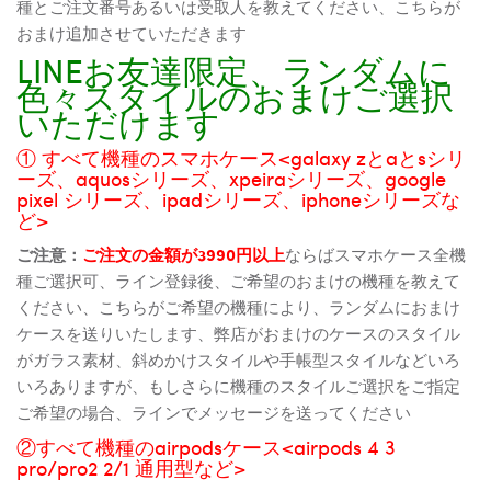
種とご注文番号あるいは受取人を教えてください、こちらが
おまけ追加させていただきます
LINEお友達限定、ランダムに
色々スタイルのおまけご選択
いただけます
① すべて機種のスマホケース<galaxy zとaとsシリ
ーズ、aquosシリーズ、xpeiraシリーズ、google
pixel シリーズ、ipadシリーズ、iphoneシリーズな
ど>
ご注意：
ご注文の金額が3990円以上
ならばスマホケース全機
種ご選択可、ライン登録後、ご希望のおまけの機種を教えて
ください、こちらがご希望の機種により、ランダムにおまけ
ケースを送りいたします、弊店がおまけのケースのスタイル
がガラス素材、斜めかけスタイルや手帳型スタイルなどいろ
いろありますが、もしさらに機種のスタイルご選択をご指定
ご希望の場合、ラインでメッセージを送ってください
②すべて機種のairpodsケース<airpods 4 3
pro/pro2 2/1 通用型など>