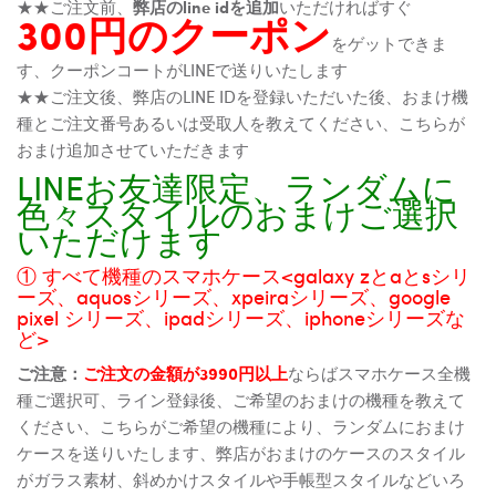
★★ご注文前、
弊店のline idを追加
いただければすぐ
300円のクーポン
をゲットできま
す、クーポンコートがLINEで送りいたします
★★ご注文後、弊店のLINE IDを登録いただいた後、おまけ機
種とご注文番号あるいは受取人を教えてください、こちらが
おまけ追加させていただきます
LINEお友達限定、ランダムに
色々スタイルのおまけご選択
いただけます
① すべて機種のスマホケース<galaxy zとaとsシリ
ーズ、aquosシリーズ、xpeiraシリーズ、google
pixel シリーズ、ipadシリーズ、iphoneシリーズな
ど>
ご注意：
ご注文の金額が3990円以上
ならばスマホケース全機
種ご選択可、ライン登録後、ご希望のおまけの機種を教えて
ください、こちらがご希望の機種により、ランダムにおまけ
ケースを送りいたします、弊店がおまけのケースのスタイル
がガラス素材、斜めかけスタイルや手帳型スタイルなどいろ