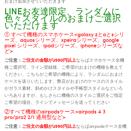
おまけ追加させていただきます
LINEお友達限定、ランダムに
色々スタイルのおまけご選択
いただけます
① すべて機種のスマホケース<galaxy zとaとsシリ
ーズ、aquosシリーズ、xpeiraシリーズ、google
pixel シリーズ、ipadシリーズ、iphoneシリーズな
ど>
ご注意：
ご注文の金額が3990円以上
ならばスマホケース全機
種ご選択可、ライン登録後、ご希望のおまけの機種を教えて
ください、こちらがご希望の機種により、ランダムにおまけ
ケースを送りいたします、弊店がおまけのケースのスタイル
がガラス素材、斜めかけスタイルや手帳型スタイルなどいろ
いろありますが、もしさらに機種のスタイルご選択をご指定
ご希望の場合、ラインでメッセージを送ってください
②すべて機種のairpodsケース<airpods 4 3
pro/pro2 2/1 通用型など>
ご注意：
ご注文の金額が3990円以上
ならばairpodsケース全機