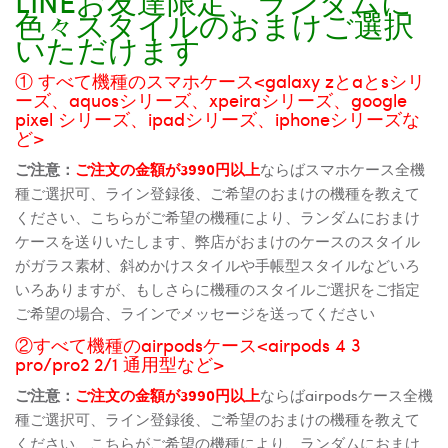
LINEお友達限定、ランダムに
色々スタイルのおまけご選択
いただけます
① すべて機種のスマホケース<galaxy zとaとsシリ
ーズ、aquosシリーズ、xpeiraシリーズ、google
pixel シリーズ、ipadシリーズ、iphoneシリーズな
ど>
ご注意：
ご注文の金額が3990円以上
ならばスマホケース全機
種ご選択可、ライン登録後、ご希望のおまけの機種を教えて
ください、こちらがご希望の機種により、ランダムにおまけ
ケースを送りいたします、弊店がおまけのケースのスタイル
がガラス素材、斜めかけスタイルや手帳型スタイルなどいろ
いろありますが、もしさらに機種のスタイルご選択をご指定
ご希望の場合、ラインでメッセージを送ってください
②すべて機種のairpodsケース<airpods 4 3
pro/pro2 2/1 通用型など>
ご注意：
ご注文の金額が3990円以上
ならばairpodsケース全機
種ご選択可、ライン登録後、ご希望のおまけの機種を教えて
ください、こちらがご希望の機種により、ランダムにおまけ