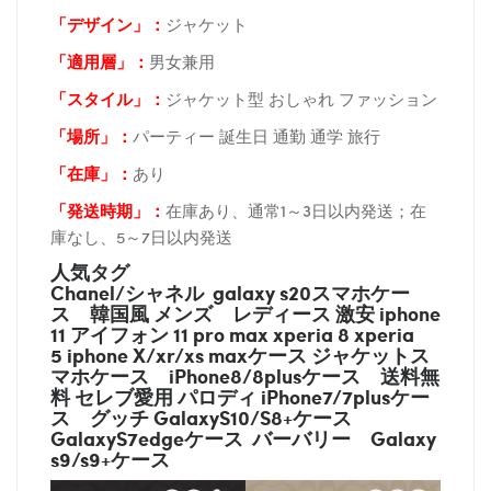
「デザイン」
：
ジャケット
「適用層」：
男女兼用
「スタイル」：
ジャケット型 おしゃれ ファッション
「場所
」：
パーティー 誕生日 通勤 通学 旅行
「在庫
」：
あり
「発送時期
」：
在庫あり、通常1～3日以内発送；在
庫なし、5～7日以内発送
人気タグ
Chanel/シャネル galaxy s20スマホケー
ス
韓国風 メンズ レディース 激安 iphone
11 アイフォン 11 pro max xperia 8 xperia
5 iphone X/xr/xs maxケース ジャケットス
マホケース
iPhone8/8plusケース
送料無
料 セレブ愛用 パロディ
iPhone7/7plusケー
ス
グッチ
GalaxyS10/S8+ケース
GalaxyS7edgeケース バーバリー
Galaxy
s9/s9+ケース