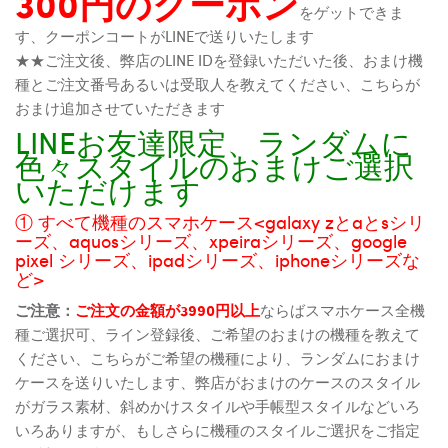
300円のクーポン
をゲットできま
す、クーポンコートがLINEで送りいたします
★★ご注文後、弊店のLINE IDを登録いただいた後、おまけ機
種とご注文番号あるいは受取人を教えてください、こちらが
おまけ追加させていただきます
LINEお友達限定、ランダムに
色々スタイルのおまけご選択
いただけます
① すべて機種のスマホケース<galaxy zとaとsシリ
ーズ、aquosシリーズ、xpeiraシリーズ、google
pixel シリーズ、ipadシリーズ、iphoneシリーズな
ど>
ご注意：
ご注文の金額が3990円以上
ならばスマホケース全機
種ご選択可、ライン登録後、ご希望のおまけの機種を教えて
ください、こちらがご希望の機種により、ランダムにおまけ
ケースを送りいたします、弊店がおまけのケースのスタイル
がガラス素材、斜めかけスタイルや手帳型スタイルなどいろ
いろありますが、もしさらに機種のスタイルご選択をご指定