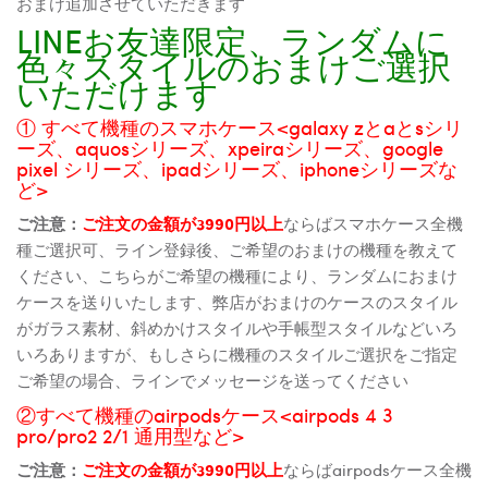
おまけ追加させていただきます
LINEお友達限定、ランダムに
色々スタイルのおまけご選択
いただけます
① すべて機種のスマホケース<galaxy zとaとsシリ
ーズ、aquosシリーズ、xpeiraシリーズ、google
pixel シリーズ、ipadシリーズ、iphoneシリーズな
ど>
ご注意：
ご注文の金額が3990円以上
ならばスマホケース全機
種ご選択可、ライン登録後、ご希望のおまけの機種を教えて
ください、こちらがご希望の機種により、ランダムにおまけ
ケースを送りいたします、弊店がおまけのケースのスタイル
がガラス素材、斜めかけスタイルや手帳型スタイルなどいろ
いろありますが、もしさらに機種のスタイルご選択をご指定
ご希望の場合、ラインでメッセージを送ってください
②すべて機種のairpodsケース<airpods 4 3
pro/pro2 2/1 通用型など>
ご注意：
ご注文の金額が3990円以上
ならばairpodsケース全機