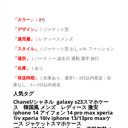
「カラー」：2
色
「デザイン」
：
ジャケット型
「適用層」：
レディースメンズ
「スタイル」：
ジャケット型 おしゃれ ファッション
「場所
」：
パーティー 誕生日 通勤 通学 旅行
「在庫
」：
あり
「発送時期
」：
在庫あり、通常1～3日以内発送；在
庫なし、5～7日以内発送
人気タグ
Chanel/シャネル galaxy s23スマホケー
ス
韓国風 メンズ レディース 激安
iphone 14 アイフォン 14 pro max xperia
1iv xperia 10iv iphone 13/13pro maxケ
ース ジャケットスマホケース