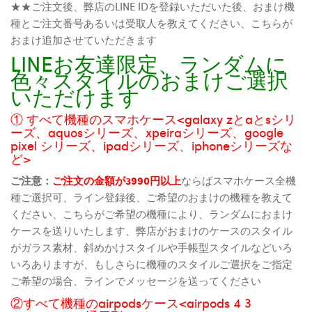
★★ご注文後、弊店のLINE IDを登録いただいた後、おまけ機
種とご注文番号あるいは受取人を教えてください、こちらが
おまけ追加させていただきます
LINEお友達限定、ランダムに
色々スタイルのおまけご選択
いただけます
① すべて機種のスマホケース<galaxy zとaとsシリ
ーズ、aquosシリーズ、xpeiraシリーズ、google
pixel シリーズ、ipadシリーズ、iphoneシリーズな
ど>
ご注意：
ご注文の金額が3990円以上
ならばスマホケース全機
種ご選択可、ライン登録後、ご希望のおまけの機種を教えて
ください、こちらがご希望の機種により、ランダムにおまけ
ケースを送りいたします、弊店がおまけのケースのスタイル
がガラス素材、斜めかけスタイルや手帳型スタイルなどいろ
いろありますが、もしさらに機種のスタイルご選択をご指定
ご希望の場合、ラインでメッセージを送ってください
②すべて機種のairpodsケース<airpods 4 3