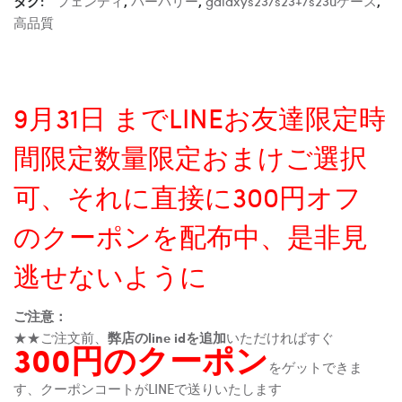
タグ:
フェンディ
,
バーバリー
,
galaxys23/s23+/s23uケース
,
高品質
9月31日 までLINEお友達限定時
間限定数量限定おまけご選択
可、それに直接に300円オフ
のクーポンを配布中、是非見
逃せないように
ご注意：
★★ご注文前、
弊店のline idを追加
いただければすぐ
300円のクーポン
をゲットできま
す、クーポンコートがLINEで送りいたします