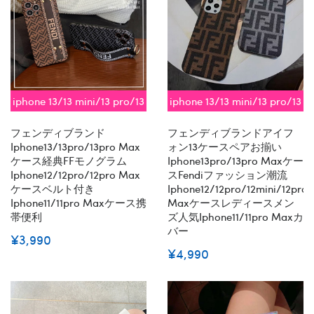
iphone 13/13 mini/13 pro/13
iphone 13/13 mini/13 pro/13
pro max対応 即納
pro max対応 即納
フェンディブランド
フェンディブランドアイフ
Iphone13/13pro/13pro Max
ォン13ケースペアお揃い
ケース経典FFモノグラム
Iphone13pro/13pro Maxケー
Iphone12/12pro/12pro Max
スFendiファッション潮流
ケースベルト付き
Iphone12/12pro/12mini/12pro
Iphone11/11pro Maxケース携
Maxケースレディースメン
帯便利
ズ人気iphone11/11pro Maxカ
バー
¥3,990
¥4,990