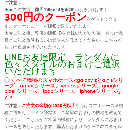
ご注意：
★★ご注文前、
弊店のline idを追加
いただければすぐ
300円のクーポン
をゲットできま
す、クーポンコートがLINEで送りいたします
★★ご注文後、弊店のLINE IDを登録いただいた後、おまけ機
種とご注文番号あるいは受取人を教えてください、こちらが
おまけ追加させていただきます
LINEお友達限定、ランダムに
色々スタイルのおまけご選択
いただけます
① すべて機種のスマホケース<galaxy zとaとsシリ
ーズ、aquosシリーズ、xpeiraシリーズ、google
pixel シリーズ、ipadシリーズ、iphoneシリーズな
ど>
ご注意：
ご注文の金額が3990円以上
ならばスマホケース全機
種ご選択可、ライン登録後、ご希望のおまけの機種を教えて
ください、こちらがご希望の機種により、ランダムにおまけ
ケースを送りいたします、弊店がおまけのケースのスタイル