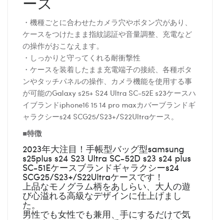
ース
・機種ごとに合わせたカメラ穴やボタン穴があり、
ケースをつけたまま指紋認証や音量調整、充電など
の操作がおこなえます。
・しっかりと守ってくれる耐衝撃性
・ケースを装着したまま充電端子の接続、各種ボタ
ンやタッチパネルの操作、カメラ機能を使用する事
が可能のGalaxy s25+ S24 Ultra SC-52E s23ケースハ
イブランドiphone16 15 14 pro maxカバーブランドギ
ャラクシーs24 SCG25/S23+/S22Ultraケース。
■特徴
2023年大注目！手帳型バッグ型samsung
s25plus s24 S23 Ultra SC-52D s23 s24 plus
SC-51Eケースブランドギャラクシーs24
SCG25/S23+/S22Ultraケースです！
上品なモノグラム柄をあしらい、大人の遊
び心溢れる高級なデザインに仕上げまし
た。
男性でも女性でも兼用、手にするだけで気