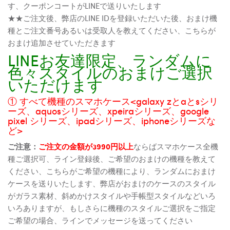
す、クーポンコートがLINEで送りいたします
★★ご注文後、弊店のLINE IDを登録いただいた後、おまけ機
種とご注文番号あるいは受取人を教えてください、こちらが
おまけ追加させていただきます
LINEお友達限定、ランダムに
色々スタイルのおまけご選択
いただけます
① すべて機種のスマホケース<galaxy zとaとsシリ
ーズ、aquosシリーズ、xpeiraシリーズ、google
pixel シリーズ、ipadシリーズ、iphoneシリーズな
ど>
ご注意：
ご注文の金額が3990円以上
ならばスマホケース全機
種ご選択可、ライン登録後、ご希望のおまけの機種を教えて
ください、こちらがご希望の機種により、ランダムにおまけ
ケースを送りいたします、弊店がおまけのケースのスタイル
がガラス素材、斜めかけスタイルや手帳型スタイルなどいろ
いろありますが、もしさらに機種のスタイルご選択をご指定
ご希望の場合、ラインでメッセージを送ってください