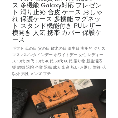
ス 多機能 Galaxy対応 プレゼン
ト 滑り止め 合皮 ケース おしゃ
れ 保護ケース 多機能 マグネッ
ト スタンド機能付き PUレザー
横開き 人気 携帯 カバー 保護ケ
ース
ギフト 母の日 父の日 敬老の日 誕生日 実用的 クリス
マス バレンタインデー ホワイトデー 女性 レディー
ス 10代 20代 30代 40代 50代 60代 贈り物 新生活応
援 結婚 退院 卒業 退職 成人 出産 祝い お返し 贈答 花
以外 男性 メンズ プチ