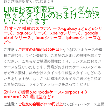
おまけ追加させていただきます
LINEお友達限定、ランダムに
色々スタイルのおまけご選択
いただけます
① すべて機種のスマホケース<galaxy zとaとsシリ
ーズ、aquosシリーズ、xpeiraシリーズ、google
pixel シリーズ、ipadシリーズ、iphoneシリーズな
ど>
ご注意：
ご注文の金額が3990円以上
ならばスマホケース全機
種ご選択可、ライン登録後、ご希望のおまけの機種を教えて
ください、こちらがご希望の機種により、ランダムにおまけ
ケースを送りいたします、弊店がおまけのケースのスタイル
がガラス素材、斜めかけスタイルや手帳型スタイルなどいろ
いろありますが、もしさらに機種のスタイルご選択をご指定
ご希望の場合、ラインでメッセージを送ってください
②すべて機種のairpodsケース<airpods 4 3
pro/pro2 2/1 通用型など>
ご注意：
ご注文の金額が3990円以上
ならばairpodsケース全機