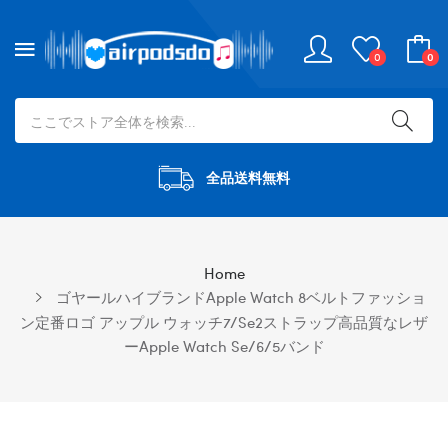
0
0
全品送料無料
Home
ゴヤールハイブランドApple Watch 8ベルトファッショ
ン定番ロゴ アップル ウォッチ7/se2ストラップ高品質なレザ
ーApple Watch Se/6/5バンド