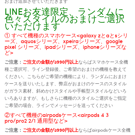
おまけ追加させていただきます
LINEお友達限定、ランダムに
色々スタイルのおまけご選択
いただけます
① すべて機種のスマホケース<galaxy zとaとsシリ
ーズ、aquosシリーズ、xpeiraシリーズ、google
pixel シリーズ、ipadシリーズ、iphoneシリーズな
ど>
ご注意：
ご注文の金額が3990円以上
ならばスマホケース全機
種ご選択可、ライン登録後、ご希望のおまけの機種を教えて
ください、こちらがご希望の機種により、ランダムにおまけ
ケースを送りいたします、弊店がおまけのケースのスタイル
がガラス素材、斜めかけスタイルや手帳型スタイルなどいろ
いろありますが、もしさらに機種のスタイルご選択をご指定
ご希望の場合、ラインでメッセージを送ってください
②すべて機種のairpodsケース<airpods 4 3
pro/pro2 2/1 通用型など>
ご注意：
ご注文の金額が3990円以上
ならばairpodsケース全機