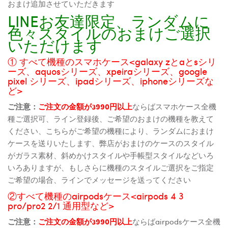
おまけ追加させていただきます
LINEお友達限定、ランダムに
色々スタイルのおまけご選択
いただけます
① すべて機種のスマホケース<galaxy zとaとsシリ
ーズ、aquosシリーズ、xpeiraシリーズ、google
pixel シリーズ、ipadシリーズ、iphoneシリーズな
ど>
ご注意：
ご注文の金額が3990円以上
ならばスマホケース全機
種ご選択可、ライン登録後、ご希望のおまけの機種を教えて
ください、こちらがご希望の機種により、ランダムにおまけ
ケースを送りいたします、弊店がおまけのケースのスタイル
がガラス素材、斜めかけスタイルや手帳型スタイルなどいろ
いろありますが、もしさらに機種のスタイルご選択をご指定
ご希望の場合、ラインでメッセージを送ってください
②すべて機種のairpodsケース<airpods 4 3
pro/pro2 2/1 通用型など>
ご注意：
ご注文の金額が3990円以上
ならばairpodsケース全機