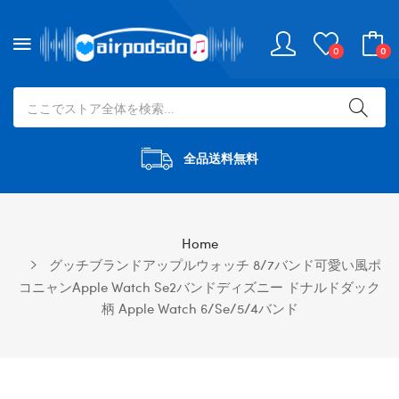
0
0
全品送料無料
Home
グッチブランドアップルウォッチ 8/7バンド可愛い風ポ
コニャンapple Watch Se2バンドディズニー ドナルドダック
柄 Apple Watch 6/se/5/4バンド