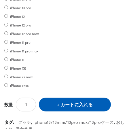
iPhone 13 pro
iPhone 12
iPhone 12 pro
iPhone 12 pro max
iPhone 11 pro
iPhone 11 pro max
iPhone 11
iPhone XR
iPhone xs max
iPhone x/xs
カートに入れる
数量
タグ:
グッチ
,
iphone13/13mini/13pro max/13proケース
,
おし
ゃれ
,
男女兼用