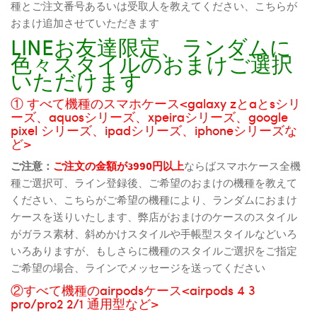
種とご注文番号あるいは受取人を教えてください、こちらが
おまけ追加させていただきます
LINEお友達限定、ランダムに
色々スタイルのおまけご選択
いただけます
① すべて機種のスマホケース<galaxy zとaとsシリ
ーズ、aquosシリーズ、xpeiraシリーズ、google
pixel シリーズ、ipadシリーズ、iphoneシリーズな
ど>
ご注意：
ご注文の金額が3990円以上
ならばスマホケース全機
種ご選択可、ライン登録後、ご希望のおまけの機種を教えて
ください、こちらがご希望の機種により、ランダムにおまけ
ケースを送りいたします、弊店がおまけのケースのスタイル
がガラス素材、斜めかけスタイルや手帳型スタイルなどいろ
いろありますが、もしさらに機種のスタイルご選択をご指定
ご希望の場合、ラインでメッセージを送ってください
②すべて機種のairpodsケース<airpods 4 3
pro/pro2 2/1 通用型など>