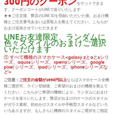
300円のクーポン
をゲットできま
す、クーポンコートがLINEで送りいたします
★★ご注文後、弊店のLINE IDを登録いただいた後、おまけ機
種とご注文番号あるいは受取人を教えてください、こちらが
おまけ追加させていただきます
LINEお友達限定、ランダムに
色々スタイルのおまけご選択
いただけます
① すべて機種のスマホケース<galaxy zとaとsシリ
ーズ、aquosシリーズ、xpeiraシリーズ、google
pixel シリーズ、ipadシリーズ、iphoneシリーズな
ど>
ご注意：
ご注文の金額が3990円以上
ならばスマホケース全機
種ご選択可、ライン登録後、ご希望のおまけの機種を教えて
ください、こちらがご希望の機種により、ランダムにおまけ
ケースを送りいたします、弊店がおまけのケースのスタイル
がガラス素材、斜めかけスタイルや手帳型スタイルなどいろ
いろありますが、もしさらに機種のスタイルご選択をご指定