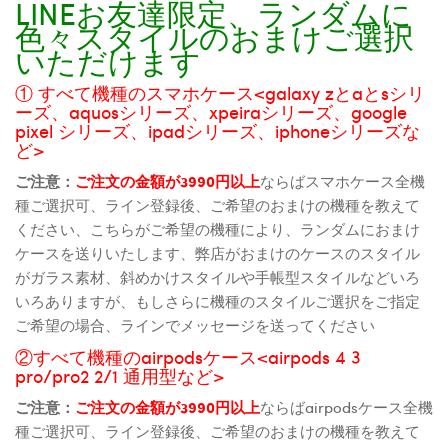
LINEお友達限定、ランダムに
色々スタイルのおまけご選択
いただけます
① すべて機種のスマホケース<galaxy zとaとsシリ
ーズ、aquosシリーズ、xpeiraシリーズ、google
pixel シリーズ、ipadシリーズ、iphoneシリーズな
ど>
ご注意：
ご注文の金額が3990円以上
ならばスマホケース全機
種ご選択可、ライン登録後、ご希望のおまけの機種を教えて
ください、こちらがご希望の機種により、ランダムにおまけ
ケースを送りいたします、弊店がおまけのケースのスタイル
がガラス素材、斜めかけスタイルや手帳型スタイルなどいろ
いろありますが、もしさらに機種のスタイルご選択をご指定
ご希望の場合、ラインでメッセージを送ってください
②すべて機種のairpodsケース<airpods 4 3
pro/pro2 2/1 通用型など>
ご注意：
ご注文の金額が3990円以上
ならばairpodsケース全機
種ご選択可、ライン登録後、ご希望のおまけの機種を教えて