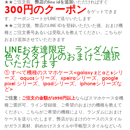
★★ご注文前、
弊店のline idを追加
いただければすぐ
300円のクーポン
をゲットできま
す、クーポンコートがLINEで送りいたします
★★ご注文後、弊店のLINE IDを登録いただいた後、おまけ機
種とご注文番号あるいは受取人を教えてください、こちらが
おまけ追加させていただきます
LINEお友達限定、ランダムに
色々スタイルのおまけご選択
いただけます
① すべて機種のスマホケース<galaxy zとaとsシリ
ーズ、aquosシリーズ、xpeiraシリーズ、google
pixel シリーズ、ipadシリーズ、iphoneシリーズな
ど>
ご注意：
ご注文の金額が3990円以上
ならばスマホケース全機
種ご選択可、ライン登録後、ご希望のおまけの機種を教えて
ください、こちらがご希望の機種により、ランダムにおまけ
ケースを送りいたします、弊店がおまけのケースのスタイル
がガラス素材、斜めかけスタイルや手帳型スタイルなどいろ