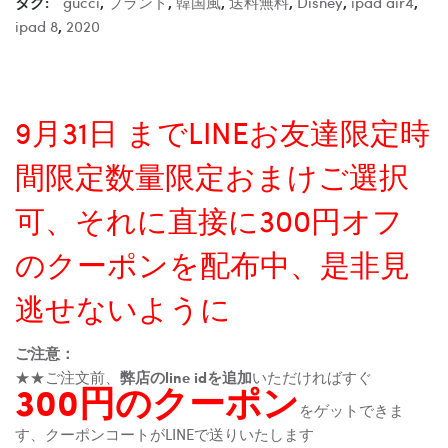
タグ:
gucci
,
ブランド
,
韓国風
,
送料無料
,
Disney
,
ipad air4
,
ipad 8
,
2020
9月31日 までLINEお友達限定時
間限定数量限定おまけご選択
可、それに直接に300円オフ
のクーポンを配布中、是非見
逃せないように
ご注意：
★★ご注文前、
弊店のline idを追加
いただければすぐ
300円のクーポン
をゲットできま
す、クーポンコートがLINEで送りいたします