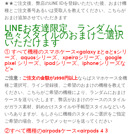
★★ご注文後、弊店のLINE IDを登録いただいた後、おまけ機
種とご注文番号あるいは受取人を教えてください、こちらが
おまけ追加させていただきます
LINEお友達限定、ランダムに
色々スタイルのおまけご選択
いただけます
① すべて機種のスマホケース<galaxy zとaとsシリ
ーズ、aquosシリーズ、xpeiraシリーズ、google
pixel シリーズ、ipadシリーズ、iphoneシリーズな
ど>
ご注意：
ご注文の金額が3990円以上
ならばスマホケース全機
種ご選択可、ライン登録後、ご希望のおまけの機種を教えて
ください、こちらがご希望の機種により、ランダムにおまけ
ケースを送りいたします、弊店がおまけのケースのスタイル
がガラス素材、斜めかけスタイルや手帳型スタイルなどいろ
いろありますが、もしさらに機種のスタイルご選択をご指定
ご希望の場合、ラインでメッセージを送ってください
②すべて機種のairpodsケース<airpods 4 3