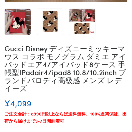
Gucci Disney ディズニーミッキーマ
ウス コラボ モノグラム ダミエ アイ
パッドエア4/アイパッド8ケース 手
帳型IPadair4/ipad8 10.8/10.2inch ブ
ランドパロディ高級感 メンズ レデ
イーズ
¥4,099
ご注文合計：8990円以上ならば送料無料、100%通関保証、出
荷から届けまで3-7日間到着可