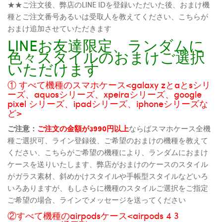
★★ご注文後、弊店のLINE IDを登録いただいた後、おまけ機
種とご注文番号あるいは受取人を教えてください、こちらが
おまけ追加させていただきます
LINEお友達限定、ランダムに
色々スタイルのおまけご選択
いただけます
① すべて機種のスマホケース<galaxy zとaとsシリ
ーズ、aquosシリーズ、xpeiraシリーズ、google
pixel シリーズ、ipadシリーズ、iphoneシリーズな
ど>
ご注意：
ご注文の金額が3990円以上
ならばスマホケース全機
種ご選択可、ライン登録後、ご希望のおまけの機種を教えて
ください、こちらがご希望の機種により、ランダムにおまけ
ケースを送りいたします、弊店がおまけのケースのスタイル
がガラス素材、斜めかけスタイルや手帳型スタイルなどいろ
いろありますが、もしさらに機種のスタイルご選択をご指定
ご希望の場合、ラインでメッセージを送ってください
②すべて機種のairpodsケース<airpods 4 3