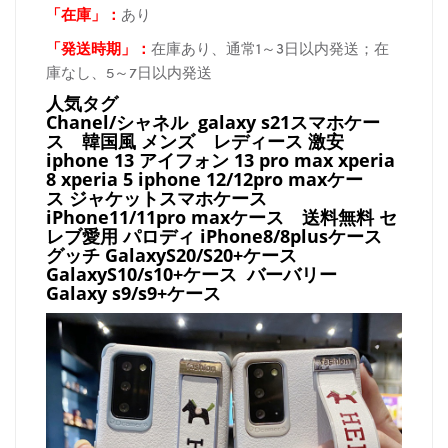
「在庫
」：
あり
「発送時期
」：
在庫あり、通常1～3日以内発送；在
庫なし、5～7日以内発送
人気タグ
Chanel/シャネル galaxy s21スマホケー
ス
韓国風 メンズ レディース 激安
iphone 13 アイフォン 13 pro max xperia
8 xperia 5 iphone 12/12pro maxケー
ス ジャケットスマホケース
iPhone11/11pro maxケース
送料無料 セ
レブ愛用 パロディ
iPhone8/8plusケース
グッチ
GalaxyS20/S20+ケース
GalaxyS10/s10+ケース バーバリー
Galaxy s9/s9+ケース