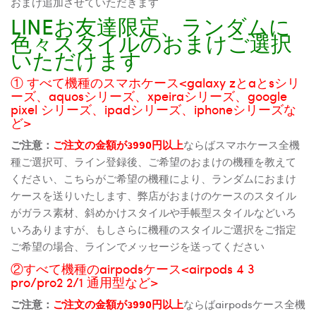
おまけ追加させていただきます
LINEお友達限定、ランダムに
色々スタイルのおまけご選択
いただけます
① すべて機種のスマホケース<galaxy zとaとsシリ
ーズ、aquosシリーズ、xpeiraシリーズ、google
pixel シリーズ、ipadシリーズ、iphoneシリーズな
ど>
ご注意：
ご注文の金額が3990円以上
ならばスマホケース全機
種ご選択可、ライン登録後、ご希望のおまけの機種を教えて
ください、こちらがご希望の機種により、ランダムにおまけ
ケースを送りいたします、弊店がおまけのケースのスタイル
がガラス素材、斜めかけスタイルや手帳型スタイルなどいろ
いろありますが、もしさらに機種のスタイルご選択をご指定
ご希望の場合、ラインでメッセージを送ってください
②すべて機種のairpodsケース<airpods 4 3
pro/pro2 2/1 通用型など>
ご注意：
ご注文の金額が3990円以上
ならばairpodsケース全機