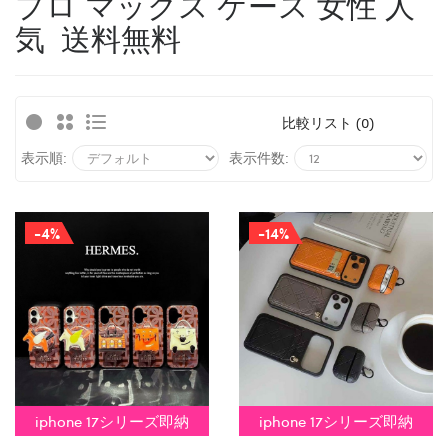
プロ マックス ケース 女性 人
気 送料無料
比較リスト (0)
表示順:
表示件数:
-4%
-14%
iphone 17シリーズ即納
iphone 17シリーズ即納