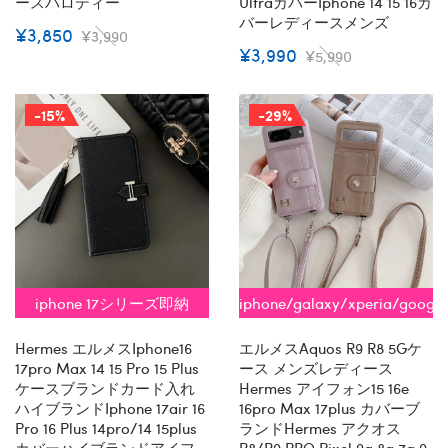
ースパロディー
Ultraカバーiphone 14 15 16カ
バーレディースメンズ
¥3,850
¥3,990
¥3,990
¥5,990
-15%
-29%
iphone 17シリーズ即納
iphone/galaxy/xperia/googl
全機種対応
Hermes エルメスiphone16
エルメスaquos R9 R8 5Gケ
17pro Max 14 15 Pro 15 Plus
ース メンズレディース
ケースブランドカード入れ
Hermes アイフォン15 16e
ハイブランドiphone 17air 16
16pro Max 17plus カバーブ
Pro 16 Plus 14pro/14 15plus
ランドHermes アクオス
カバーハイブランドアイフ
R8/R9 PRO Pixel 9a 8a 7a 9