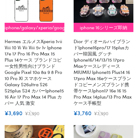
iphone/galaxy/xperia/google/aquos
iphone 16シリーズ即納
全機種対応
Hermes エルメスxperia 1vii
Dior ディオールハイブラン
Viii 10 Vi Vii Viii 5v Iv Iphone
ドiphone16pro/17 15plusカ
17e 17 Pro 16 Pro Max 15
バー韓国風 グッチ
Plus 14ケース ブランドコピ
Iphone16/14/13/15 17pro
ー女性男性向けブランド
Maxケースレディース
Google Pixel 10a 8a 9 8 Pro
MIUMIU Iphone15 Plus14 16
10 Pro Xl スマホケース
17pro Max 16eケースブラン
Galaxy S26ultra S26
ドコピーメンズブランド携
S25plus S24 カバーiphone15
帯ケースiphon17 16e 16 15
16 Air 17 Pro Max 14 Plus カ
Pro Max 14plus/13 Pro Max
バー 人気 激安
ケース手帳型
¥3,690
¥3,760
¥3,990
¥3,990