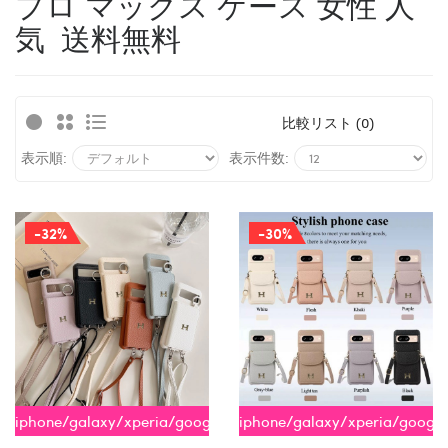
プロ マックス ケース 女性 人
気 送料無料
比較リスト (0)
表示順:
表示件数:
-32%
-30%
iphone/galaxy/xperia/google/aquos
iphone/galaxy/xperia/googl