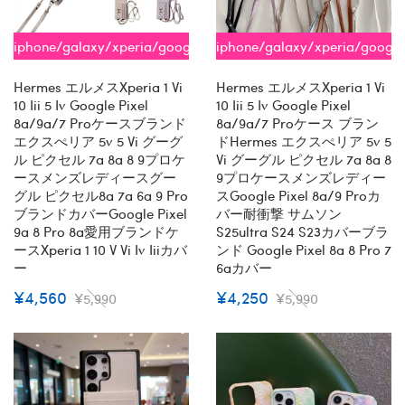
iphone/galaxy/xperia/google
iphone/galaxy/xperia/google
全機種対応
全機種対応
Hermes エルメスxperia 1 Vi
Hermes エルメスxperia 1 Vi
10 Iii 5 Iv Google Pixel
10 Iii 5 Iv Google Pixel
8a/9a/7 Proケースブランド
8a/9a/7 Proケース ブラン
エクスぺリア 5v 5 Vi グーグ
ドHermes エクスぺリア 5v 5
ル ピクセル 7a 8a 8 9プロケ
Vi グーグル ピクセル 7a 8a 8
ースメンズレディースグー
9プロケースメンズレディー
グル ピクセル8a 7a 6a 9 Pro
スGoogle Pixel 8a/9 Proカ
ブランドカバーGoogle Pixel
バー耐衝撃 サムソン
9a 8 Pro 8a愛用ブランドケ
S25ultra S24 S23カバーブラ
ースxperia 1 10 V Vi Iv Iiiカバ
ンド Google Pixel 8a 8 Pro 7
ー
6aカバー
¥4,560
¥4,250
¥5,990
¥5,990