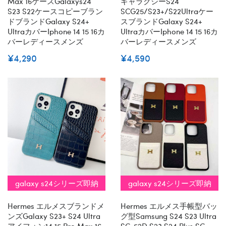
Max 16ケースGalaxys24
ギャラクシーs24
S23 S22ケースコピーブラン
SCG25/S23+/S22Ultraケー
ドブランドgalaxy S24+
スブランドgalaxy S24+
Ultraカバーiphone 14 15 16カ
Ultraカバーiphone 14 15 16カ
バーレディースメンズ
バーレディースメンズ
¥4,290
¥4,590
galaxy s24シリーズ即納
galaxy s24シリーズ即納
Hermes エルメスブランドメ
Hermes エルメス手帳型バッ
ンズgalaxy S23+ S24 Ultra
グ型samsung S24 S23 Ultra
アイフォン14 15 Pro Max 16
SC-52D S23 S24 Plus SC-