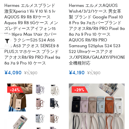
全機種対応
全機種対応
Hermes エルメスブランド
Hermes エルメスAQUOS
激安xperia 1 Vii V 10 Vi 5 Iv
Wish4/3/2/1ケース 男女革
AQUOS R9 R8 R7ケース
製 ブランド Google Pixel 10
Aquos R9 R8 5Gケース メン
8 Pro 9a 7aカバーブランド
ズレディースアイフォン15
アクオスR8/R9 PRO Pixel 9a
16e 16pro Max 17air カバー
8a 7a 9 Pro 10 ケース
ギャラクシーs25 S24 A55
AQUOS R8/R9 PRO
A54 A53 アクオス SENSE9 8
Samsung S25plus S24 S23
PLUSスマホケース ブランド
S22 Ultraケースアクオ
アクオスR8/R9 PRO Pixel 9a
ス/XPERIA/GALAXY/IPHONE
8a 7a 9 Pro 10 ケース
全機種対応
¥4,090
¥4,190
¥5,990
¥5,990
-24%
-29%