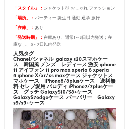
「スタイル」：
ジャケット型 おしゃれ ファッション
「場所
」：
パーティー 誕生日 通勤 通学 旅行
「在庫
」：
あり
「発送時期
」：
在庫あり、通常1～3日以内発送；在
庫なし、5～7日以内発送
人気タグ
Chanel/シャネル galaxy s20スマホケー
ス
韓国風 メンズ レディース 激安 iphone
11 アイフォン 11 pro max xperia 8 xperia
5 iphone X/xr/xs maxケース ジャケットス
マホケース
iPhone8/8plusケース
送料無
料 セレブ愛用 パロディ
iPhone7/7plusケー
ス
グッチ
GalaxyS10/S8+ケース
GalaxyS7edgeケース バーバリー
Galaxy
s9/s9+ケース