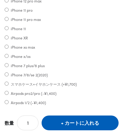
iPhone 12 pro max
iPhone 11 pro
iPhone 11 pro max
iPhone 11
iPhone XR
iPhone xs max
iPhone x/xs
iPhone 7 plus/8 plus
iPhone 7/8/se 2(2020)
スマホケース+イヤホンケース (+¥1,700)
Airpods pro2/pro (-¥1,400)
Airpods 1/2 (-¥1,400)
カートに入れる
数量