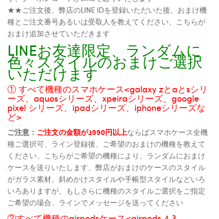
★★ご注文後、弊店のLINE IDを登録いただいた後、おまけ機
種とご注文番号あるいは受取人を教えてください、こちらが
おまけ追加させていただきます
LINEお友達限定、ランダムに
色々スタイルのおまけご選択
いただけます
① すべて機種のスマホケース<galaxy zとaとsシリ
ーズ、aquosシリーズ、xpeiraシリーズ、google
pixel シリーズ、ipadシリーズ、iphoneシリーズな
ど>
ご注意：
ご注文の金額が3990円以上
ならばスマホケース全機
種ご選択可、ライン登録後、ご希望のおまけの機種を教えて
ください、こちらがご希望の機種により、ランダムにおまけ
ケースを送りいたします、弊店がおまけのケースのスタイル
がガラス素材、斜めかけスタイルや手帳型スタイルなどいろ
いろありますが、もしさらに機種のスタイルご選択をご指定
ご希望の場合、ラインでメッセージを送ってください
②すべて機種のairpodsケース<airpods 4 3